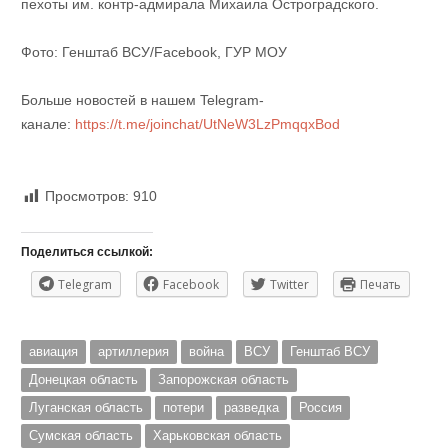
пехоты им. контр-адмирала Михаила Остроградского.
Фото: Генштаб ВСУ/Facebook, ГУР МОУ
Больше новостей в нашем Telegram-
канале:
https://t.me/joinchat/UtNeW3LzPmqqxBod
Просмотров:
910
Поделиться ссылкой:
Telegram
Facebook
Twitter
Печать
авиация
артиллерия
война
ВСУ
Генштаб ВСУ
Донецкая область
Запорожская область
Луганская область
потери
разведка
Россия
Сумская область
Харьковская область