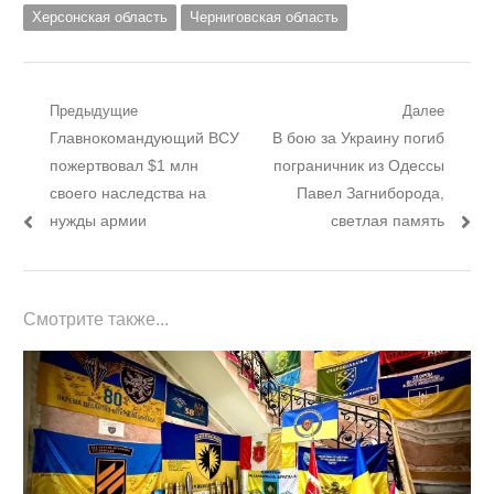
Херсонская область
Черниговская область
Навигация
Предыдущие
Далее
Предыдущий
Следующий
Главнокомандующий ВСУ
В бою за Украину погиб
по
пост:
пост:
пожертвовал $1 млн
пограничник из Одессы
записям
своего наследства на
Павел Загниборода,
нужды армии
светлая память
Смотрите также...