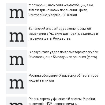
У похоронці написали «самогубець», а на
тілі аж три ножових поранення. Третє,
контрольне, у серце - 33 Канал
Зеленский внес в Раду законопроект об
изменении в Украине дат трех праздников и
переносе даты Рождества
В результате удара по Краматорску погибли
9 человек, еще 56 получили ранения (фото)
Росіяни обстріляли Харківську область: троє
людей загинули
Рівень стресу у фінансовій системі України
знову зріс: НБУ назвав причини