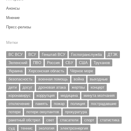
Анонсы
Мнение
Пресс-релизы
Метки
ВС ВСУ
ВСУ
Генштаб ВСУ
Госпогранслужба
ДТЭК
Зеленский
ПВО
Россия
СБУ
США
Труханов
Украина
Херсонская область
Чёрное море
безопасность
военная помощь
война
выходные
дети
досуг
дроновая атака
жертвы
концерт
коронавирус
коррупция
медицина
минута молчания
отключение
память
пожар
полиция
пострадавшие
потери
потери оккупантов
прокуратура
ракетный обстрел
свет
спасатели
спорт
статистика
суд
теннис
экология
электроэнергия