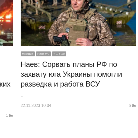
Мнение
Новости
+ 1 еще
Наев: Сорвать планы РФ по
захвату юга Украины помогли
разведка и работа ВСУ
ких
…
22.11.2023 10:04
5
1