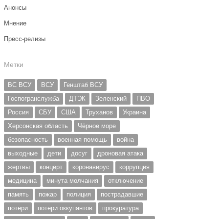
Анонсы
Мнение
Пресс-релизы
Метки
ВС ВСУ
ВСУ
Генштаб ВСУ
Госпогранслужба
ДТЭК
Зеленский
ПВО
Россия
СБУ
США
Труханов
Украина
Херсонская область
Чёрное море
безопасность
военная помощь
война
выходные
дети
досуг
дроновая атака
жертвы
концерт
коронавирус
коррупция
медицина
минута молчания
отключение
память
пожар
полиция
пострадавшие
потери
потери оккупантов
прокуратура