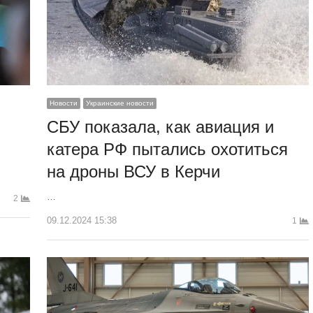
Новости
Украинские новости
СБУ показала, как авиация и
катера РФ пытались охотиться
на дроны ВСУ в Керчи
…
2
09.12.2024 15:38
1