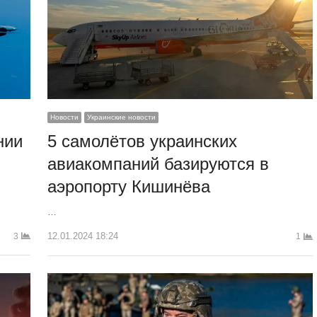
Новости
Украинские новости
нии
5 самолётов украинских
авиакомпаний базируются в
аэропорту Кишинёва
…
12.01.2024 18:24
3
1