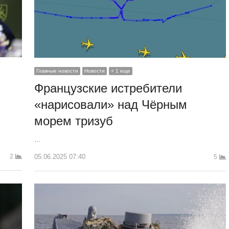
Главные новости
Новости
+ 1 еще
Французские истребители
«нарисовали» над Чёрным
морем тризуб
…
05.06.2025 07:40
2
5