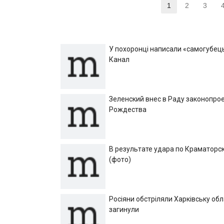
Пагинация
1
2
3
Страница
Страница
Стр
записей
У похоронці написали «самогубець»
Канал
Зеленский внес в Раду законопрое
Рождества
В результате удара по Краматорск
(фото)
Росіяни обстріляли Харківську об
загинули