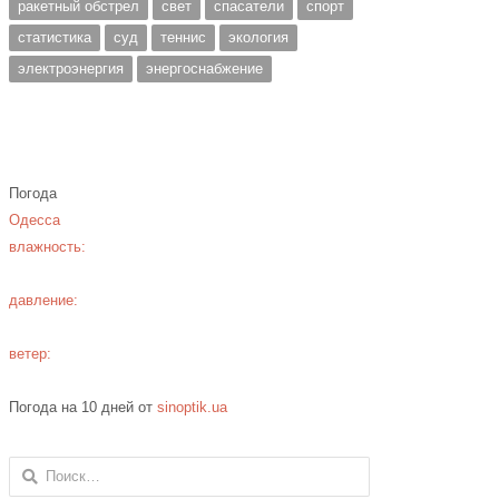
ракетный обстрел
свет
спасатели
спорт
статистика
суд
теннис
экология
электроэнергия
энергоснабжение
Погода
Одесса
влажность:
давление:
ветер:
Погода на 10 дней от
sinoptik.ua
Найти: