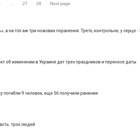
4
…
27
28
Next page
аница
Страница
Страница
Страница
, а на тілі аж три ножових поранення. Третє, контрольне, у серце -
кт об изменении в Украине дат трех праздников и переносе даты
у погибли 9 человек, еще 56 получили ранения
ласть: троє людей