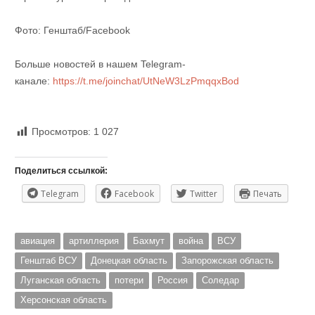
Фото: Генштаб/Facebook
Больше новостей в нашем Telegram-
канале:
https://t.me/joinchat/UtNeW3LzPmqqxBod
Просмотров:
1 027
Поделиться ссылкой:
Telegram
Facebook
Twitter
Печать
авиация
артиллерия
Бахмут
война
ВСУ
Генштаб ВСУ
Донецкая область
Запорожская область
Луганская область
потери
Россия
Соледар
Херсонская область