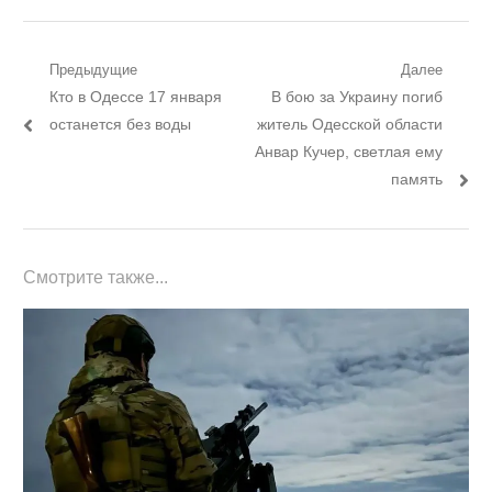
Навигация
Предыдущие
Далее
Предыдущий
Следующий
Кто в Одессе 17 января
В бою за Украину погиб
по
пост:
пост:
останется без воды
житель Одесской области
записям
Анвар Кучер, светлая ему
память
Смотрите также...