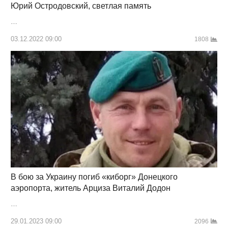
Юрий Остродовский, светлая память
…
03.12.2022 09:00
1808
В бою за Украину погиб «киборг» Донецкого
аэропорта, житель Арциза Виталий Додон
…
29.01.2023 09:00
2096