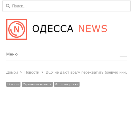
Найти:
Menu
Меню
Домой
Новости
ВСУ не дают врагу перехватить боевую инициа
Новости
Украинские новости
Фоторепортажи