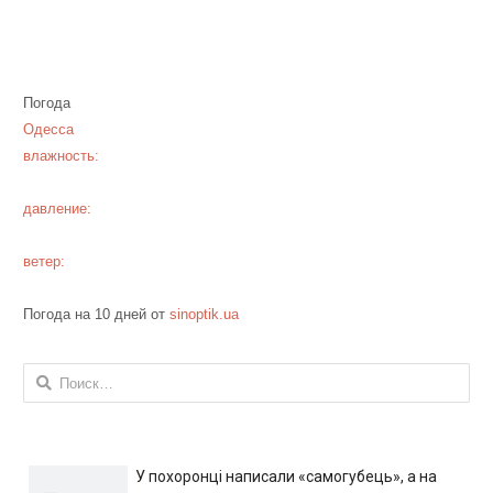
Погода
Одесса
влажность:
давление:
ветер:
Погода на 10 дней от
sinoptik.ua
Найти:
У похоронці написали «самогубець», а на