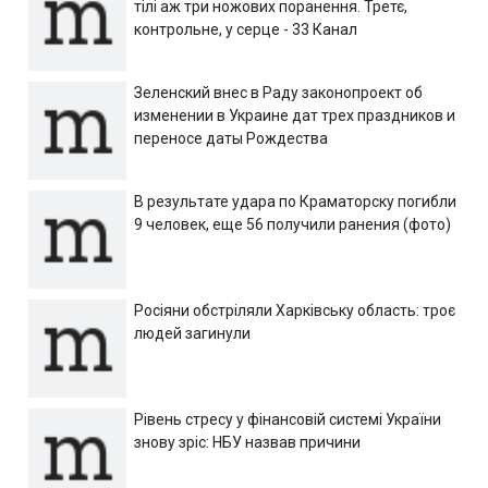
тілі аж три ножових поранення. Третє,
контрольне, у серце - 33 Канал
Зеленский внес в Раду законопроект об
изменении в Украине дат трех праздников и
переносе даты Рождества
В результате удара по Краматорску погибли
9 человек, еще 56 получили ранения (фото)
Росіяни обстріляли Харківську область: троє
людей загинули
Рівень стресу у фінансовій системі України
знову зріс: НБУ назвав причини