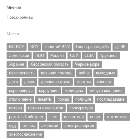
Мнение
Пресс-релизы
Метки
ВС ВСУ
ВСУ
Генштаб ВСУ
Госпогранслужба
ДТЭК
Зеленский
ПВО
Россия
СБУ
США
Труханов
Украина
Херсонская область
Чёрное море
безопасность
военная помощь
война
выходные
дети
досуг
дроновая атака
жертвы
концерт
коронавирус
коррупция
медицина
минута молчания
отключение
память
пожар
полиция
пострадавшие
потери
потери оккупантов
прокуратура
ракетный обстрел
свет
спасатели
спорт
статистика
суд
теннис
экология
электроэнергия
энергоснабжение