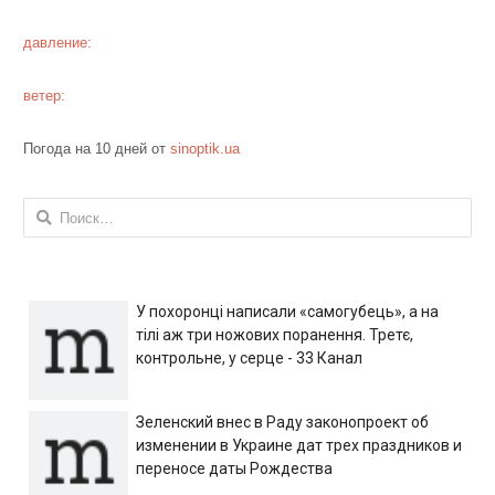
давление:
ветер:
Погода на 10 дней от
sinoptik.ua
Найти:
У похоронці написали «самогубець», а на
тілі аж три ножових поранення. Третє,
контрольне, у серце - 33 Канал
Зеленский внес в Раду законопроект об
изменении в Украине дат трех праздников и
переносе даты Рождества