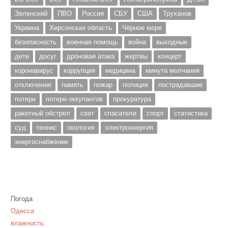
Зеленский
ПВО
Россия
СБУ
США
Труханов
Украина
Херсонская область
Чёрное море
безопасность
военная помощь
война
выходные
дети
досуг
дроновая атака
жертвы
концерт
коронавирус
коррупция
медицина
минута молчания
отключение
память
пожар
полиция
пострадавшие
потери
потери оккупантов
прокуратура
ракетный обстрел
свет
спасатели
спорт
статистика
суд
теннис
экология
электроэнергия
энергоснабжение
Погода
Одесса
влажность: