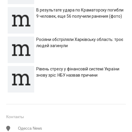
В результате удара по Краматорску погибли
9 человек, еще 56 получили ранения (фото)
Росіяни обстріляли Харківську область: троє
людей загинули
Рівень стресу у фінансовій системі України
знову зріс: НБУ назвав причини
Контакты
Одесса News