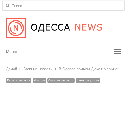
Найти:
Menu
Меню
Домой
Главные новости
В Одессе помыли Дюка и уложили Ека
Главные новости
Новости
Одесские новости
Фоторепортажи