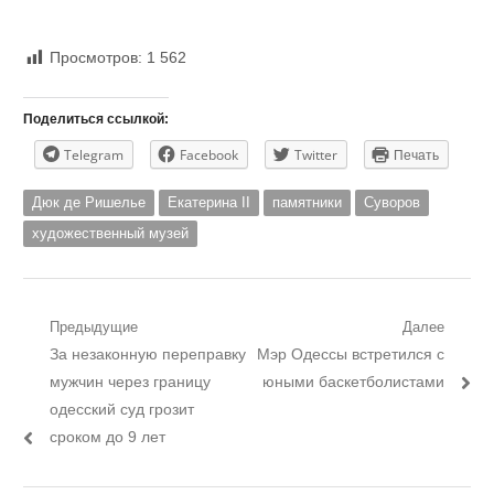
Просмотров:
1 562
Поделиться ссылкой:
Telegram
Facebook
Twitter
Печать
Дюк де Ришелье
Екатерина II
памятники
Суворов
художественный музей
Навигация
Предыдущие
Далее
Предыдущий
Следующий
За незаконную переправку
Мэр Одессы встретился с
по
пост:
пост:
мужчин через границу
юными баскетболистами
записям
одесский суд грозит
сроком до 9 лет