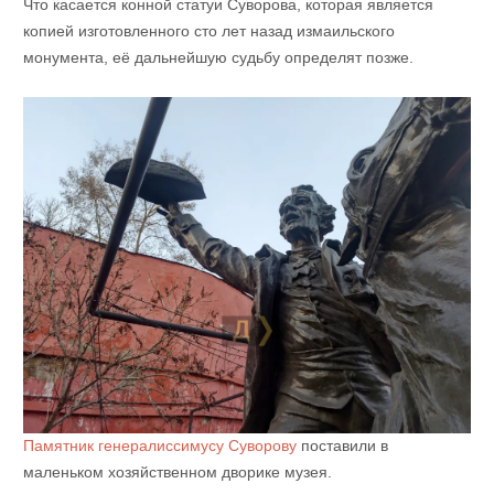
Что касается конной статуи Суворова, которая является
копией изготовленного сто лет назад измаильского
монумента, её дальнейшую судьбу определят позже.
Памятник генералиссимусу Суворову
поставили в
маленьком хозяйственном дворике музея.