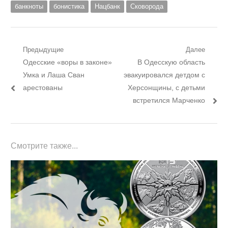
банкноты
бонистика
Нацбанк
Сковорода
Навигация
Предыдущие
Далее
Предыдущий
Следующий
Одесские «воры в законе»
В Одесскую область
по
пост:
пост:
Умка и Лаша Сван
эвакуировался детдом с
записям
арестованы
Херсонщины, с детьми
встретился Марченко
Смотрите также...