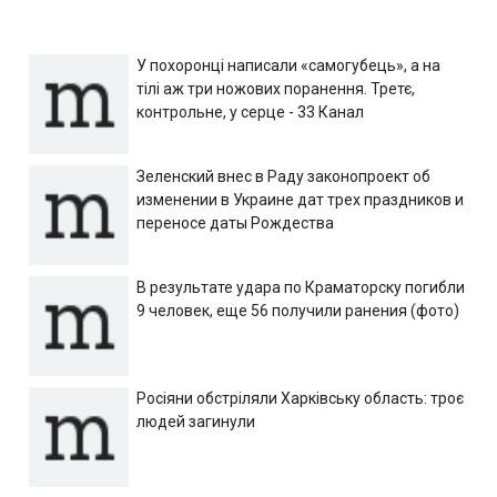
У похоронці написали «самогубець», а на
тілі аж три ножових поранення. Третє,
контрольне, у серце - 33 Канал
Зеленский внес в Раду законопроект об
изменении в Украине дат трех праздников и
переносе даты Рождества
В результате удара по Краматорску погибли
9 человек, еще 56 получили ранения (фото)
Росіяни обстріляли Харківську область: троє
людей загинули