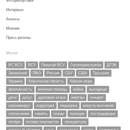
Фоторепортажи
Интервью
Анонсы
Мнение
Пресс-релизы
Метки
ВС ВСУ
ВСУ
Генштаб ВСУ
Госпогранслужба
ДТЭК
Зеленский
ПВО
Россия
СБУ
США
Труханов
Украина
Херсонская область
Чёрное море
безопасность
военная помощь
война
выходные
дети
досуг
дроновая атака
жертвы
концерт
коронавирус
коррупция
медицина
минута молчания
отключение
память
пожар
полиция
пострадавшие
потери
потери оккупантов
прокуратура
ракетный обстрел
свет
спасатели
спорт
статистика