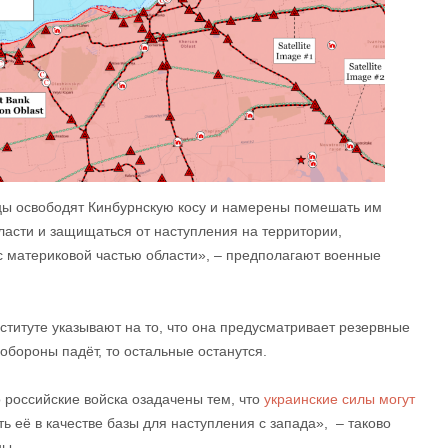
нцы освободят Кинбурнскую косу и намерены помешать им
ласти и защищаться от наступления на территории,
 материковой частью области», – предполагают военные
ституте указывают на то, что она предусматривает резервные
 обороны падёт, то остальные останутся.
о российские войска озадачены тем, что
украинские силы могут
ь её в качестве базы для наступления с запада», – таково
ны.