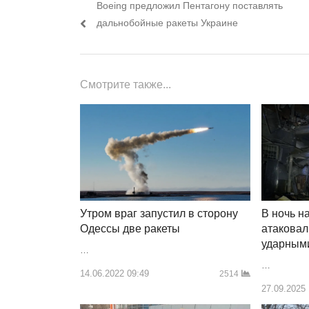
Предыдущий
Boeing предложил Пентагону поставлять
по
пост:
дальнобойные ракеты Украине
записям
Смотрите также...
В ночь н
Утром враг запустил в сторону
атаковал
Одессы две ракеты
ударным
…
…
14.06.2022 09:49
2514
27.09.2025