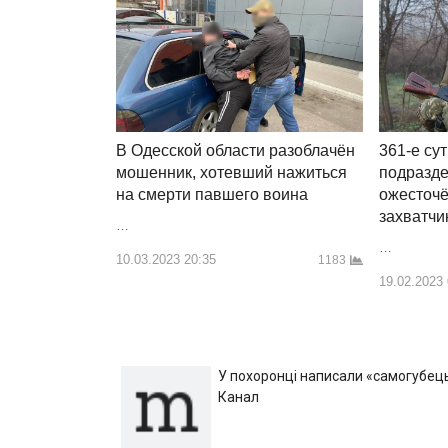
В Одесской области разоблачён
361-е су
мошенник, хотевший нажиться
подразд
на смерти павшего воина
ожесточё
захватчи
…
…
10.03.2023 20:35
1183
19.02.2023
У похоронці написали «самогубець»
Канал