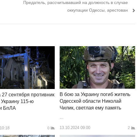
Следующий
Предатель, рассчитывавший на должность в случае
пост:
оккупации Одессы, арестован
В бою за Украину погиб житель
а 27 сентября противник
Одесской области Николай
 Украину 115-ю
Чилик, светлая ему память
и БпЛА
…
13.10.2024 09:00
 10:18
2
0