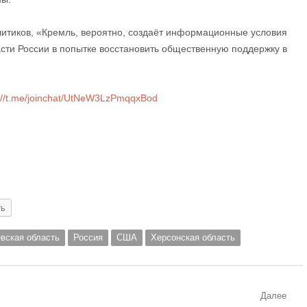
литиков, «Кремль, вероятно, создаёт информационные условия
асти России в попытке восстановить общественную поддержку в
://t.me/joinchat/UtNeW3LzPmqqxBod
ть
вская область
Россия
США
Херсонская область
Далее