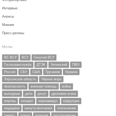
Интервью
Анонсы
Мнение
Пресс-релизы
Метки
ВС ВСУ
ВСУ
Генштаб ВСУ
Госпогранслужба
ДТЭК
Зеленский
ПВО
Россия
СБУ
США
Труханов
Украина
Херсонская область
Чёрное море
безопасность
военная помощь
война
выходные
дети
досуг
дроновая атака
жертвы
концерт
коронавирус
коррупция
медицина
минута молчания
отключение
память
пожар
полиция
пострадавшие