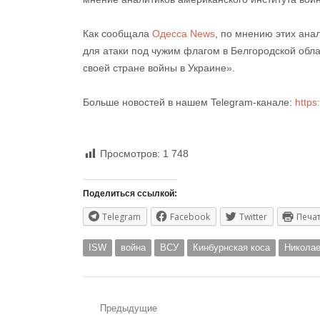
Как сообщала
Одесса News
, по мнению этих ана
для атаки под чужим флагом в Белгородской обл
своей стране войны в Украине».
Больше новостей в нашем Telegram-канале:
https
Просмотров:
1 748
Поделиться ссылкой:
Telegram
Facebook
Twitter
Печа
ISW
война
ВСУ
Кинбурнская коса
Николае
Навигация
Предыдущие