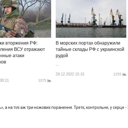
В морских портах обнаружили
тки вторжения РФ:
тайные склады РФ с украинской
еления ВСУ отражают
рудой
нные атаки
ков
…
29.12.2022 15:15
1255
 08:21
1075
, а на тілі аж три ножових поранення. Третє, контрольне, у серце -