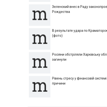
Зеленский внес в Раду законопрое
Рождества
В результате удара по Краматорск
(фото)
Росіяни обстріляли Харківську об
загинули
Рівень стресу у фінансовій системі
причини