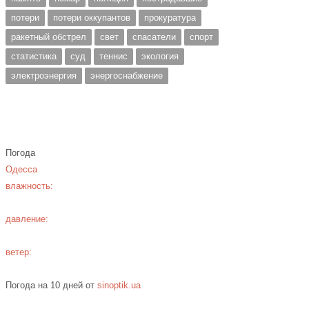
потери
потери оккупантов
прокуратура
ракетный обстрел
свет
спасатели
спорт
статистика
суд
теннис
экология
электроэнергия
энергоснабжение
Погода
Одесса
влажность:
давление:
ветер:
Погода на 10 дней от
sinoptik.ua