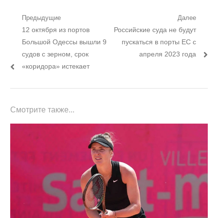
Навигация
Предыдущие
Далее
Предыдущий
Следующий
12 октября из портов
Российские суда не будут
по
пост:
пост:
Большой Одессы вышли 9
пускаться в порты ЕС с
записям
судов с зерном, срок
апреля 2023 года
«коридора» истекает
Смотрите также...