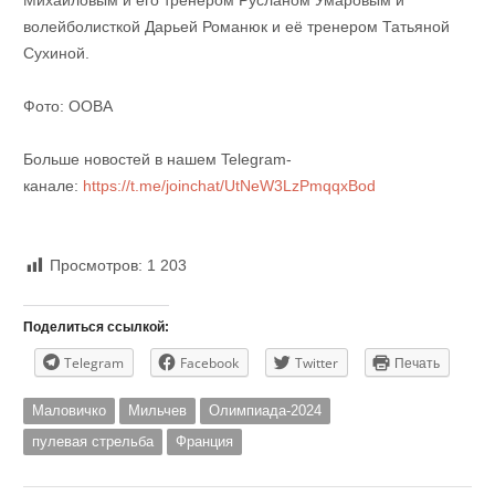
Михайловым и его тренером Русланом Умаровым и
волейболисткой Дарьей Романюк и её тренером Татьяной
Сухиной.
Фото: ООВА
Больше новостей в нашем Telegram-
канале:
https://t.me/joinchat/UtNeW3LzPmqqxBod
Просмотров:
1 203
Поделиться ссылкой:
Telegram
Facebook
Twitter
Печать
Маловичко
Мильчев
Олимпиада-2024
пулевая стрельба
Франция