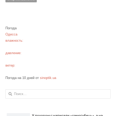
Погода
Одесса
влажность:
давление:
ветер:
Погода на 10 дней от
sinoptik.ua
Найти:
У похоронці написали «самогубець», а на