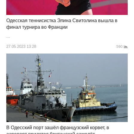
Одесская теннисистка Элина Свитолина вышла в
финал турнира во Франции
…
27.05.2023 13:28
590
В Одесский порт зашёл французский корвет, в