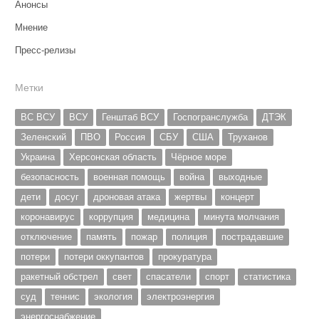
Анонсы
Мнение
Пресс-релизы
Метки
ВС ВСУ
ВСУ
Генштаб ВСУ
Госпогранслужба
ДТЭК
Зеленский
ПВО
Россия
СБУ
США
Труханов
Украина
Херсонская область
Чёрное море
безопасность
военная помощь
война
выходные
дети
досуг
дроновая атака
жертвы
концерт
коронавирус
коррупция
медицина
минута молчания
отключение
память
пожар
полиция
пострадавшие
потери
потери оккупантов
прокуратура
ракетный обстрел
свет
спасатели
спорт
статистика
суд
теннис
экология
электроэнергия
энергоснабжение