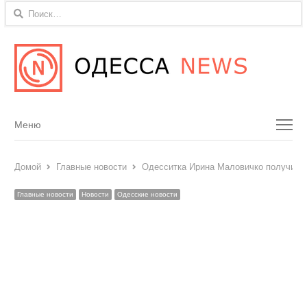
Найти:
Menu
Меню
Домой
Главные новости
Одесситка Ирина Маловичко получила
Главные новости
Новости
Одесские новости