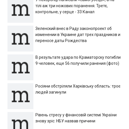
тілі аж три ножових поранення. Третє,
контрольне, у серце - 33 Канал
Зеленский внес в Раду законопроект об
изменении в Украине дат трех праздников и
переносе даты Рождества
В результате удара по Краматорску погибли
9 человек, еще 56 получили ранения (фото)
Росіяни обстріляли Харківську область: троє
людей загинули
Рівень стресу у фінансовій системі України
знову зріс: НБУ назвав причини