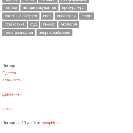
потери
потери оккупантов
прокуратура
ракетный обстрел
свет
спасатели
спорт
статистика
суд
теннис
экология
электроэнергия
энергоснабжение
Погода
Одесса
влажность:
давление:
ветер:
Погода на 10 дней от
sinoptik.ua