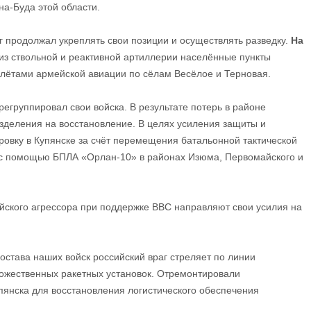
а-Буда этой области.
г продолжал укреплять свои позиции и осуществлять разведку.
На
з ствольной и реактивной артиллерии населённые пункты
олётами армейской авиации по сёлам Весёлое и Терновая.
егруппировал свои войска. В результате потерь в районе
азделения на восстановление. В целях усиления защиты и
ровку в Купянске за счёт перемещения батальонной тактической
к с помощью БПЛА «Орлан-10» в районах Изюма, Первомайского и
ского агрессора при поддержке ВВС направляют свои усилия на
остава наших войск российский враг стреляет по линии
ожественных ракетных установок. Отремонтировали
янска для восстановления логистического обеспечения