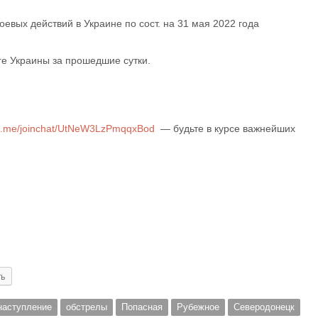
вых действий в Украине по сост. на 31 мая 2022 года
е Украины за прошедшие сутки.
/t.me/joinchat/UtNeW3LzPmqqxBod
— будьте в курсе важнейших
ть
наступление
обстрелы
Попасная
Рубежное
Северодонецк