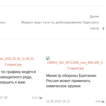
Далее
Следующий
лну»
Макрон ищет пути по деблокированию Одесского
пост:
порта
 по графику ведётся
Министр обороны Британии:
овощепного ряда,
Россия может применить
вершить к маю
химическое оружие
…
 17:48
2122
16.05.2023 18:12
648