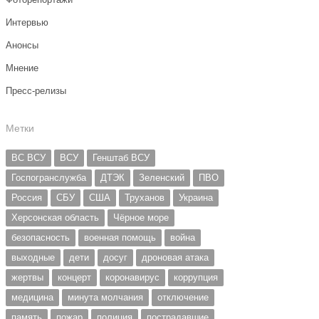
Интервью
Анонсы
Мнение
Пресс-релизы
Метки
ВС ВСУ
ВСУ
Генштаб ВСУ
Госпогранслужба
ДТЭК
Зеленский
ПВО
Россия
СБУ
США
Труханов
Украина
Херсонская область
Чёрное море
безопасность
военная помощь
война
выходные
дети
досуг
дроновая атака
жертвы
концерт
коронавирус
коррупция
медицина
минута молчания
отключение
память
пожар
полиция
пострадавшие