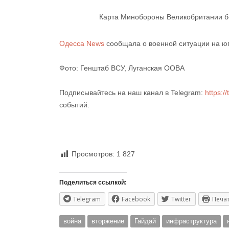
Карта Минобороны Великобритании бое
Одесса News
сообщала о военной ситуации на юг
Фото: Генштаб ВСУ, Луганская ООВА
Подписывайтесь на наш канал в Telegram:
https:/
событий.
Просмотров:
1 827
Поделиться ссылкой:
Telegram
Facebook
Twitter
Печа
война
вторжение
Гайдай
инфраструктура