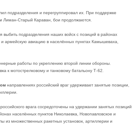
лил подразделения и перегруппировал их. При поддержке
ии Лиман-Старый Караван, бои продолжаются.
я выбить подразделения наших войск с позиций в районах
ю и армейскую авиацию в населённых пунктах Камышеваха,
енерные работы по укреплению второй линии обороны.
ка к мотострелковому и танковому батальону Т-62.
ком
направлениях российский враг удерживает занятые позиции,
иллерии.
российского врага сосредоточены на удержании занятых позиций
йонах населённых пунктов Николаевка, Новопавловское и
ы из множественных ракетных установок, артиллерии и