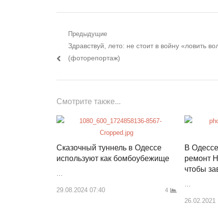
Навигация
Предыдущие
Предыдущий
Здравствуй, лето: не стоит в войну «ловить во
по
пост:
(фоторепортаж)
записям
Смотрите также...
Сказочный туннель в Одессе
В Одессе
используют как бомбоубежище
ремонт Н
чтобы за
…
…
29.08.2024 07:40
4
26.02.2021