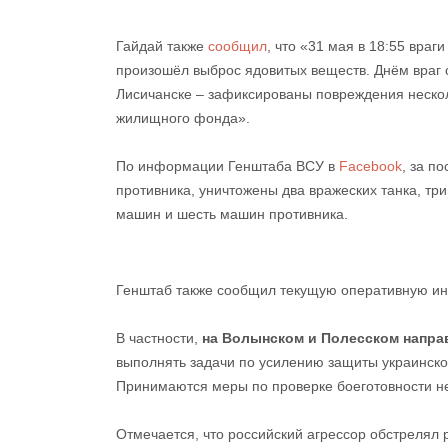
Гайдай также
сообщил
, что «31 мая в 18:55 враг
произошёл выброс ядовитых веществ. Днём враг 
Лисичанске – зафиксированы повреждения неско
жилищного фонда».
По информации Генштаба ВСУ в
Facebook
, за п
противника, уничтожены два вражеских танка, т
машин и шесть машин противника.
Генштаб также сообщил текущую оперативную ин
В частности,
на Волынском и Полесском напра
выполнять задачи по усилению защиты украинско-
Принимаются меры по проверке боеготовности не
Отмечается, что российский агрессор обстрелял 