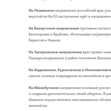
На Лиманском
направлении российский враг уси
вертолётов Ка-52 наступление идёт в направлен
На Бахмутском направлении
противник пытаетс
Белогоровка и Врубовка. Использовал штурмову
Берестов и Нырков.
На Запорожском направлении
враг провёл инж
Передислоцировался в район поселения Васильев
На Авдеевском, Кураховском и Новопавловс
нанося огневые повреждения из миномётов и арт
На Южнобугском
направлении основные усилия 
и создании дополнительных линий обороны. В ра
Широкое осуществлялись массированные обстрел
миномётов.