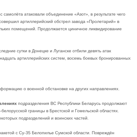
и с самолёта атаковали объединение «Азот», в результате чего
совершил артиллерийский обстрел завода «Пролетарий» в
льких помещений. Продолжается циничное ликвидирование
оследние сутки в Донецке и Луганске отбили девять атак
ринадцать артиллерийских систем, восемь боевых бронированных
формацию о военной обстановке на других направлениях.
влениях
подразделения ВС Республики Беларусь продолжают
белорусской границы в Брестской и Гомельской областях.
которых подразделений и воинских частей.
ракетой с Су-35 Белопилье Сумской области. Повреждён