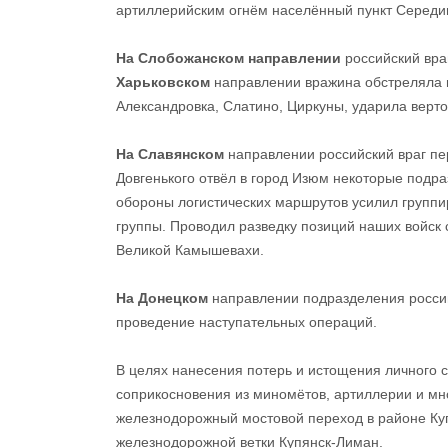
артиллерийским огнём населённый пункт Середин
На Слобожанском направлении
российский вра
Харьковском
направлении вражина обстреляла и
Александровка, Слатино, Циркуны, ударила верт
На Славянском
направлении российский враг пер
Довгенького отвёл в город Изюм некоторые подр
обороны логистических маршрутов усилил группи
группы. Проводил разведку позиций наших войс
Великой Камышевахи.
На Донецком
направлении подразделения россий
проведение наступательных операций.
В целях нанесения потерь и истощения личного с
соприкосновения из миномётов, артиллерии и мн
железнодорожный мостовой переход в районе Куп
железнодорожной ветки Купянск-Лиман.