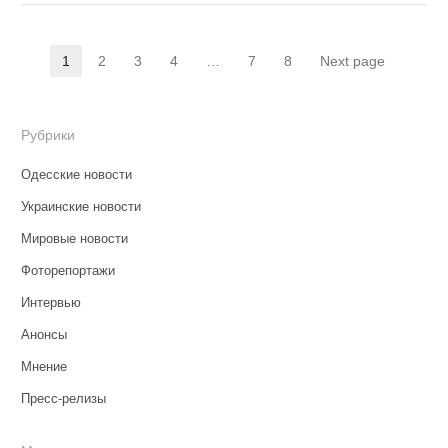
Навигация
1
2
3
4
…
7
8
Next page
Страница
Страница
Страница
Страница
Страница
Страница
по
записям
Рубрики
Одесские новости
Украинские новости
Мировые новости
Фоторепортажи
Интервью
Анонсы
Мнение
Пресс-релизы