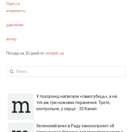
Одесса
влажность:
давление:
ветер:
Погода на 10 дней от
sinoptik.ua
Найти:
У похоронці написали «самогубець», а на
тілі аж три ножових поранення. Третє,
контрольне, у серце - 33 Канал
Зеленский внес в Раду законопроект об