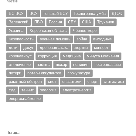
Метки
ВС ВСУ
ВСУ
Генштаб ВСУ
Госпогранслужба
ДТЭК
Зеленский
ПВО
Россия
СБУ
США
Труханов
Украина
Херсонская область
Чёрное море
безопасность
военная помощь
война
выходные
дети
досуг
дроновая атака
жертвы
концерт
коронавирус
коррупция
медицина
минута молчания
отключение
память
пожар
полиция
пострадавшие
потери
потери оккупантов
прокуратура
ракетный обстрел
свет
спасатели
спорт
статистика
суд
теннис
экология
электроэнергия
энергоснабжение
Погода