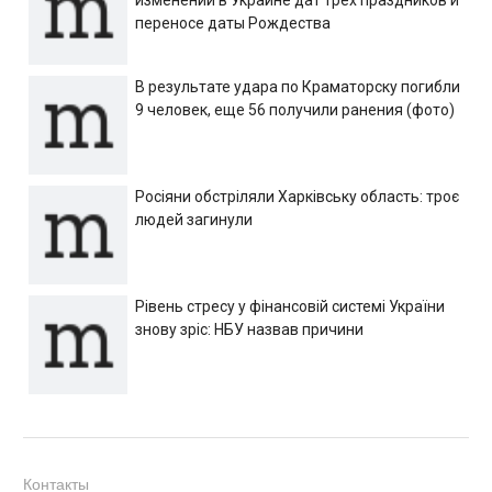
изменении в Украине дат трех праздников и
переносе даты Рождества
В результате удара по Краматорску погибли
9 человек, еще 56 получили ранения (фото)
Росіяни обстріляли Харківську область: троє
людей загинули
Рівень стресу у фінансовій системі України
знову зріс: НБУ назвав причини
Контакты