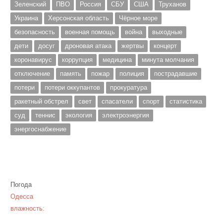
Зеленский
ПВО
Россия
СБУ
США
Труханов
Украина
Херсонская область
Чёрное море
безопасность
военная помощь
война
выходные
дети
досуг
дроновая атака
жертвы
концерт
коронавирус
коррупция
медицина
минута молчания
отключение
память
пожар
полиция
пострадавшие
потери
потери оккупантов
прокуратура
ракетный обстрел
свет
спасатели
спорт
статистика
суд
теннис
экология
электроэнергия
энергоснабжение
Погода
Одесса
влажность: