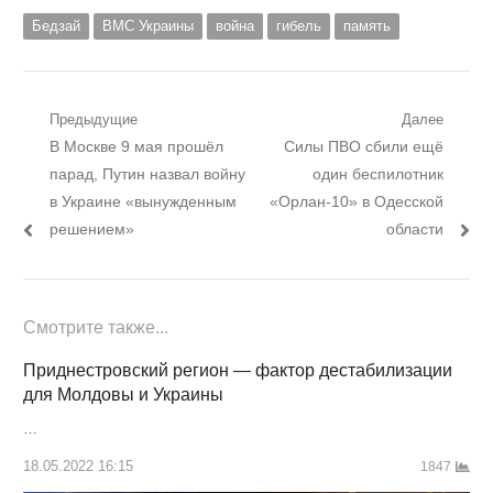
Бедзай
ВМС Украины
война
гибель
память
Навигация
Предыдущие
Далее
Предыдущий
Следующий
В Москве 9 мая прошёл
Силы ПВО сбили ещё
по
пост:
пост:
парад, Путин назвал войну
один беспилотник
записям
в Украине «вынужденным
«Орлан-10» в Одесской
решением»
области
Смотрите также...
Приднестровский регион — фактор дестабилизации
для Молдовы и Украины
…
18.05.2022 16:15
1847