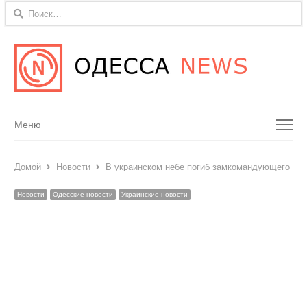
Найти:
Menu
Меню
Домой
Новости
В украинском небе погиб замкомандующего ВМ
Новости
Одесские новости
Украинские новости