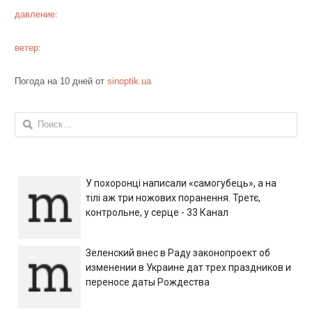
давление:
ветер:
Погода на 10 дней от
sinoptik.ua
Найти:
У похоронці написали «самогубець», а на
тілі аж три ножових поранення. Третє,
контрольне, у серце - 33 Канал
Зеленский внес в Раду законопроект об
изменении в Украине дат трех праздников и
переносе даты Рождества