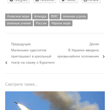
Азовское море
блокада
ВМС
военная угроза
военные учения
Россия
Чёрное море
Навигация
Предыдущие
Далее
Предыдущий
Следующий
Маленьких одесситов
В Украине введено
по
пост:
пост:
приглашают в кукольный
чрезвычайное положение
записям
театр на сказку о Буратино
Смотрите также...