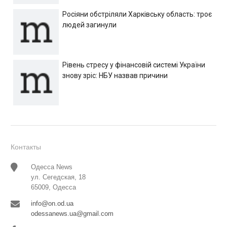
Росіяни обстріляли Харківську область: троє
людей загинули
Рівень стресу у фінансовій системі України
знову зріс: НБУ назвав причини
Контакты
Одесса News
ул. Сегедская, 18
65009, Одесса
info@on.od.ua
odessanews.ua@gmail.com