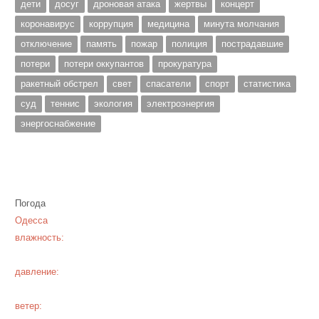
дети
досуг
дроновая атака
жертвы
концерт
коронавирус
коррупция
медицина
минута молчания
отключение
память
пожар
полиция
пострадавшие
потери
потери оккупантов
прокуратура
ракетный обстрел
свет
спасатели
спорт
статистика
суд
теннис
экология
электроэнергия
энергоснабжение
Погода
Одесса
влажность:
давление:
ветер: