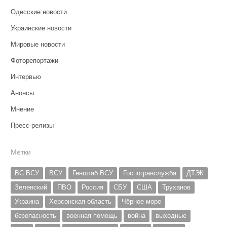
Одесские новости
Украинские новости
Мировые новости
Фоторепортажи
Интервью
Анонсы
Мнение
Пресс-релизы
Метки
ВС ВСУ
ВСУ
Генштаб ВСУ
Госпогранслужба
ДТЭК
Зеленский
ПВО
Россия
СБУ
США
Труханов
Украина
Херсонская область
Чёрное море
безопасность
военная помощь
война
выходные