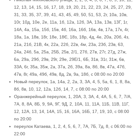
12, 13, 14, 15, 16, 17, 18, 19, 20, 21, 22, 23, 24, 25, 27, 29,
31, 33, 35, 37, 39, 41, 43, 45, 49, 50, 51, 53, 2г, 10а, 10в,
10г, 10д, 10е, 2е, 11а, 1б, 12а, 12б, 3А, 13а, 13в, 13Г, 1г,
14А, 4а, 15а, 15б, 15в, 4б, 16а, 16б, 16в, 4в, 17а, 17к, 4г,
18а, 1а, 18в, 18г, 18е, 18Є, 18з, 18р, 4д, 4е, 20а, 20б, 4з,
21а, 21б, 21В, 4к, 22а, 22б, 22в, 4м, 23а, 23б, 23в, 63,
24а, 24б, 5а, 25а, 25Б, 25в, 2/1, 27б, 27в, 27г, 27д, 27ж,
6а, 29а, 29б, 29в, 29г, 29е, 29Е/1, 6Б, 31в, 31г, 31ж, 6в,
33А, 6г, 35а, 35ж, 2а, 37а, 2б, 39а, 8а, 8б, 8в, 47а, 47б,
47в, 8г, 49а, 49б, 49в, 8д, 2в, 9а, 18б, с 08:00 по 20:00
Новый переулок, 1а, 14а, 2, 2а, 3, 3А, 4, 5, 5а, 6, 1, 8, 8а,
8б, 8в, 10, 12, 12а, 12б, 14, 7, с 08:00 по 20:00
Оранжерейный переулок, 1, 20А, 3, 3А, 4, 4А, 5, 6, 7, 7/А,
7А, 8, 8А, 8Б, 9, 9А, 9Г, 9Д, 2, 10А, 11, 11А, 11Б, 11В, 11Г,
12, 12А, 13, 14, 14А, 15, 16, 16А, 16Б, 17, 19, 10, с 08:00
по 20:00
переулок Катаева, 1, 2, 4, 5, 6, 7, 7А, 7Б, 7д, 8, с 06:00 по
22:00