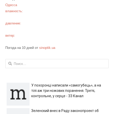
Одесса
влажность:
давление:
ветер:
Погода на 10 дней от
sinoptik.ua
Найти:
У похоронці написали «самогубець», а на
тілі аж три ножових поранення. Третє,
контрольне, у серце - 33 Канал
Зеленский внес в Раду законопроект об