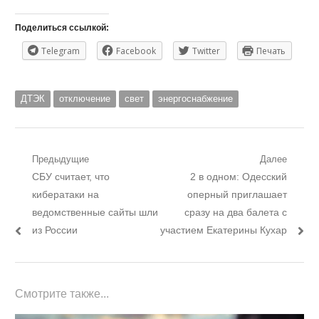
Поделиться ссылкой:
Telegram
Facebook
Twitter
Печать
ДТЭК
отключение
свет
энергоснабжение
Навигация
Предыдущие
Далее
Предыдущий
Следующий
СБУ считает, что
2 в одном: Одесский
по
пост:
пост:
кибератаки на
оперный приглашает
записям
ведомственные сайты шли
сразу на два балета с
из России
участием Екатерины Кухар
Смотрите также...