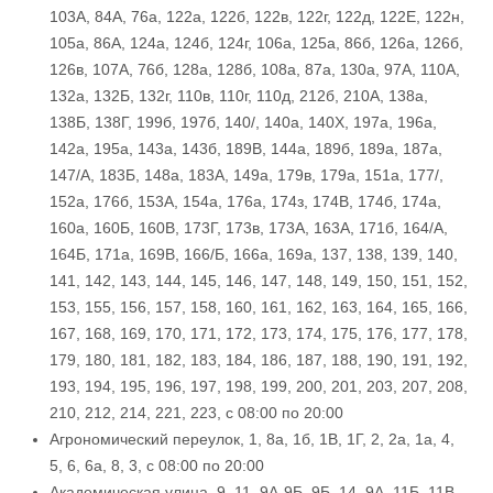
103А, 84А, 76а, 122а, 122б, 122в, 122г, 122д, 122Е, 122н,
105а, 86А, 124а, 124б, 124г, 106а, 125а, 86б, 126а, 126б,
126в, 107А, 76б, 128а, 128б, 108а, 87а, 130а, 97А, 110А,
132а, 132Б, 132г, 110в, 110г, 110д, 212б, 210А, 138а,
138Б, 138Г, 199б, 197б, 140/, 140а, 140Х, 197а, 196а,
142а, 195а, 143а, 143б, 189В, 144а, 189б, 189а, 187а,
147/А, 183Б, 148а, 183А, 149а, 179в, 179а, 151а, 177/,
152а, 176б, 153А, 154а, 176а, 174з, 174В, 174б, 174а,
160а, 160Б, 160В, 173Г, 173в, 173А, 163А, 171б, 164/А,
164Б, 171а, 169В, 166/Б, 166а, 169а, 137, 138, 139, 140,
141, 142, 143, 144, 145, 146, 147, 148, 149, 150, 151, 152,
153, 155, 156, 157, 158, 160, 161, 162, 163, 164, 165, 166,
167, 168, 169, 170, 171, 172, 173, 174, 175, 176, 177, 178,
179, 180, 181, 182, 183, 184, 186, 187, 188, 190, 191, 192,
193, 194, 195, 196, 197, 198, 199, 200, 201, 203, 207, 208,
210, 212, 214, 221, 223, с 08:00 по 20:00
Агрономический переулок, 1, 8а, 1б, 1В, 1Г, 2, 2а, 1а, 4,
5, 6, 6а, 8, 3, с 08:00 по 20:00
Академическая улица, 9, 11, 9А-9Б, 9Б, 14, 9А, 11Б, 11В,