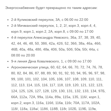
Энергоснабжение будет прекращено по таким адресам:
2-й Куликовский переулок, 3А, с 06:00 по 22:00
2-й Мичманский переулок, 1, 2, 2/, корп.3, корп.4, 4,
корп.9, корп.1, корп.2, 2А, корп.8, с 09:00 по 17:00
4-й переулок Александра Невского, 36а, 37, 38, 39, 40,
42, 44, 46, 48, 50, 38б, 42а, 42б, 52, 36б, 38а, 46а, 46б,
46В, 40а, 48а, 48б, 48в, 40б, 50а, 50б, 50в, 50г, 44а, с
08:00 по 20:00
9-я линия Дача Ковалевского, 1, с 09:00 по 17:00
Агрономическая улица, 60, 62, 64, 66, 70, 72, 74, 76, 78,
80, 82, 84, 86, 87, 88, 89, 90, 91, 92, 93, 94, 95, 96, 97, 98,
99, 100, 101, 102, 104, 105, 106, 107, 108, 109, 110, 111,
112, 113, 114, 115, 116, 117, 118, 119, 120, 121, 122, 123,
124, 125, 126, 127, 128, 129, 130, 131, 132, 133, 134, 97Б,
66А, 112а, 72А, 99а, 114а, 89а, 115а, 135, 116/, корп.1,
корп.2, корп.3, 116а, 116б, 116в, 116г, 70А, 117А, 102А,
118/, 118а, 118а/, 118б, 118В, 118г, 102Б, 119Б, 119в,