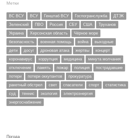
Метки
ВС ВСУ
ВСУ
Генштаб ВСУ
Госпогранслужба
ДТЭК
Зеленский
ПВО
Россия
СБУ
США
Труханов
Украина
Херсонская область
Чёрное море
безопасность
военная помощь
война
выходные
дети
досуг
дроновая атака
жертвы
концерт
коронавирус
коррупция
медицина
минута молчания
отключение
память
пожар
полиция
пострадавшие
потери
потери оккупантов
прокуратура
ракетный обстрел
свет
спасатели
спорт
статистика
суд
теннис
экология
электроэнергия
энергоснабжение
Погода