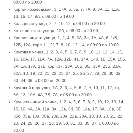
08:00 по 20:00
Кирпичнозаводская, 3, 17А, 5, 5а, 7, 7А, 9, 3А, 11, 11А,
13, 15, 17, 9А, с 09:00 по 19:00
Кольцевая улица, 2, 7, 10, 12, с 08:00 по 20:00
Котляревского улица, 12б, с 08:00 по 20:00
Кропивницкого улица, 1, 2, 4, 5, 2А, 3а, 1А, 4А, 6, 1/В,
12Б, 12А, корп.1, 12/, 7, 8, 10, 12, 14, с 09:00 по 19:00
Круговая улица, 1, 2, 3, 4, 5, 6, 7, 8, 9, 10, 11, 12, 14, 15,
16, 10А, 17, 11А, 7А, 12А, 12Б, 4а, 14А, 14б, 1Б, 15А, 15Б,
3А, 1А, 17А, 17Б, корп.37, 18А, 18Б, 35/, 33А, 23Б, 23А,
22А, 18, 19, 20, 21, 22, 23, 24, 25, 26, 27, 28, 29, 30, 32,
33, 34, 36, с 08:00 по 20:00
Круговой переулок, 1А, 2, 3, 4, 5, 6, 7, 9, 10, 11, 12, 7в,
6А, 13, 10А, 4А, 7Б, 7А, с 08:00 по 20:00
Крушельницкой улица, 1, 2, 4, 5, 6, 7, 8, 9, 10, 12, 13, 14,
15, 16, 4А, 2А, 11а, 3а, 12а, 6б, 3Б, 14а, 17, 8А, 16а, 8Б,
35б, 35а, 19а, 30а, 29к, 29а, 22а, 28А, 18, 19, 20, 21, 22,
23, 24, 25, 26, 27, 28, 29, 30, 31, 33, 35, 37, с 08:00 по
20:00