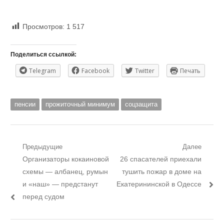
Просмотров:
1 517
Поделиться ссылкой:
Telegram
Facebook
Twitter
Печать
пенсии
прожиточный минимум
соцзащита
Навигация
Предыдущие
Далее
Предыдущий
Следующий
Организаторы кокаиновой
26 спасателей приехали
по
пост:
пост:
схемы — албанец, румын
тушить пожар в доме на
записям
и «наш» — предстанут
Екатерининской в Одессе
перед судом