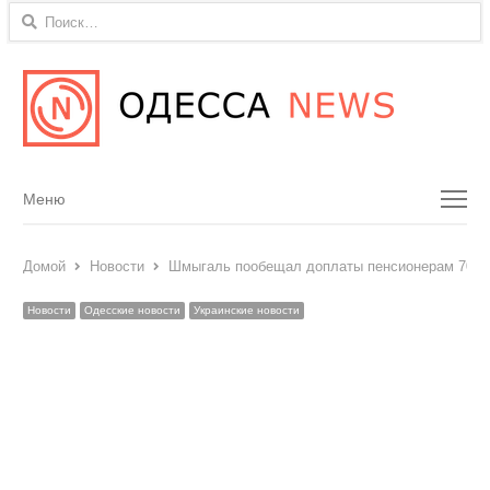
Найти:
Menu
Меню
Домой
Новости
Шмыгаль пообещал доплаты пенсионерам 70+ 
Новости
Одесские новости
Украинские новости