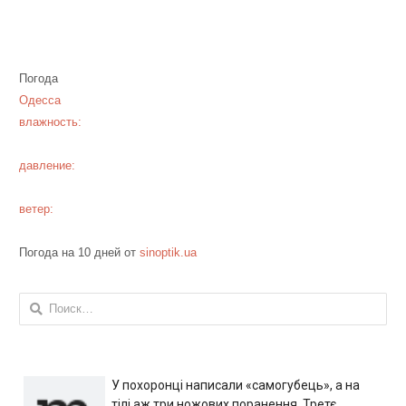
Погода
Одесса
влажность:
давление:
ветер:
Погода на 10 дней от
sinoptik.ua
Найти:
У похоронці написали «самогубець», а на
тілі аж три ножових поранення. Третє,