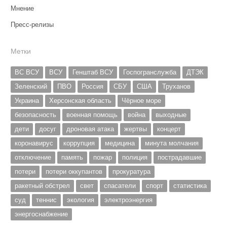
Мнение
Пресс-релизы
Метки
ВС ВСУ
ВСУ
Генштаб ВСУ
Госпогранслужба
ДТЭК
Зеленский
ПВО
Россия
СБУ
США
Труханов
Украина
Херсонская область
Чёрное море
безопасность
военная помощь
война
выходные
дети
досуг
дроновая атака
жертвы
концерт
коронавирус
коррупция
медицина
минута молчания
отключение
память
пожар
полиция
пострадавшие
потери
потери оккупантов
прокуратура
ракетный обстрел
свет
спасатели
спорт
статистика
суд
теннис
экология
электроэнергия
энергоснабжение