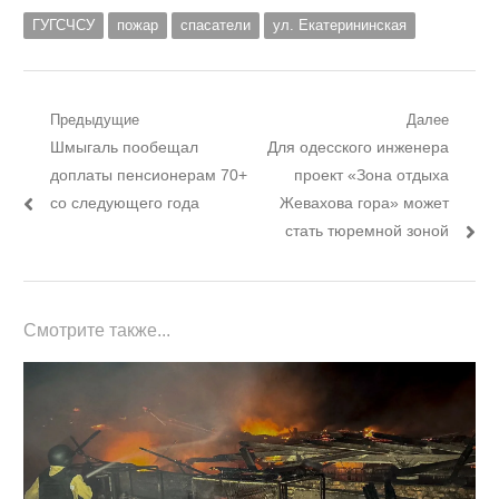
ГУГСЧСУ
пожар
спасатели
ул. Екатерининская
Навигация
Предыдущие
Далее
Предыдущий
Следующий
Шмыгаль пообещал
Для одесского инженера
по
пост:
пост:
доплаты пенсионерам 70+
проект «Зона отдыха
записям
со следующего года
Жевахова гора» может
стать тюремной зоной
Смотрите также...