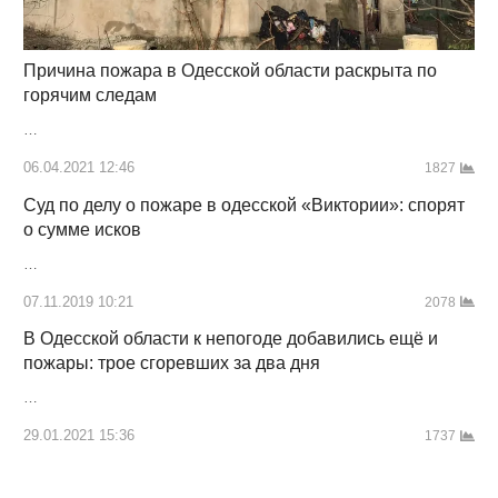
Причина пожара в Одесской области раскрыта по
горячим следам
…
06.04.2021 12:46
1827
Суд по делу о пожаре в одесской «Виктории»: спорят
о сумме исков
…
07.11.2019 10:21
2078
В Одесской области к непогоде добавились ещё и
пожары: трое сгоревших за два дня
…
29.01.2021 15:36
1737