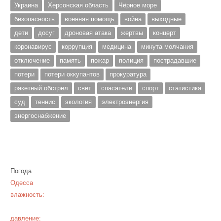
Украина
Херсонская область
Чёрное море
безопасность
военная помощь
война
выходные
дети
досуг
дроновая атака
жертвы
концерт
коронавирус
коррупция
медицина
минута молчания
отключение
память
пожар
полиция
пострадавшие
потери
потери оккупантов
прокуратура
ракетный обстрел
свет
спасатели
спорт
статистика
суд
теннис
экология
электроэнергия
энергоснабжение
Погода
Одесса
влажность:
давление: