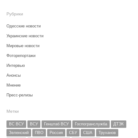
Рубрики
Одесские новости
Украинские новости
Мировые новости
Фоторепортажи
Интервью
Анонсы
Мнение
Пресс-релизы
Метки
ВС ВСУ
ВСУ
Генштаб ВСУ
Госпогранслужба
ДТЭК
Зеленский
ПВО
Россия
СБУ
США
Труханов