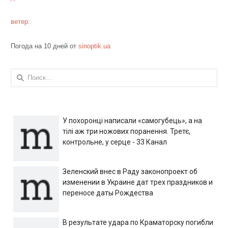
ветер:
Погода на 10 дней от
sinoptik.ua
Найти:
У похоронці написали «самогубець», а на
тілі аж три ножових поранення. Третє,
контрольне, у серце - 33 Канал
Зеленский внес в Раду законопроект об
изменении в Украине дат трех праздников и
переносе даты Рождества
В результате удара по Краматорску погибли