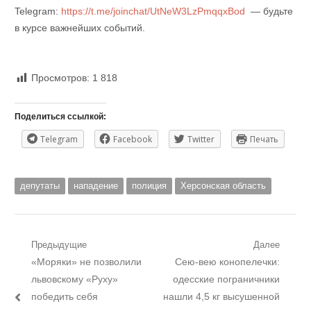
Telegram:
https://t.me/joinchat/UtNeW3LzPmqqxBod
— будьте
в курсе важнейших событий.
Просмотров:
1 818
Поделиться ссылкой:
Telegram
Facebook
Twitter
Печать
депутаты
нападение
полиция
Херсонская область
Навигация
Предыдущие
Далее
Предыдущий
Следующий
«Моряки» не позволили
Сею-вею конопелечки:
по
пост:
пост:
львовскому «Руху»
одесские пограничники
записям
победить себя
нашли 4,5 кг высушенной