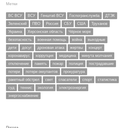
Метки
ВС ВСУ
ВСУ
Генштаб ВСУ
Госпогранслужба
ДТЭК
Зеленский
ПВО
Россия
СБУ
США
Труханов
Украина
Херсонская область
Чёрное море
безопасность
военная помощь
война
выходные
дети
досуг
дроновая атака
жертвы
концерт
коронавирус
коррупция
медицина
минута молчания
отключение
память
пожар
полиция
пострадавшие
потери
потери оккупантов
прокуратура
ракетный обстрел
свет
спасатели
спорт
статистика
суд
теннис
экология
электроэнергия
энергоснабжение
Погода