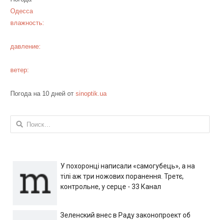
Одесса
влажность:
давление:
ветер:
Погода на 10 дней от
sinoptik.ua
Найти:
У похоронці написали «самогубець», а на
тілі аж три ножових поранення. Третє,
контрольне, у серце - 33 Канал
Зеленский внес в Раду законопроект об