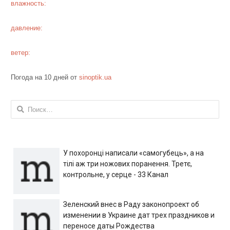
влажность:
давление:
ветер:
Погода на 10 дней от
sinoptik.ua
Найти:
У похоронці написали «самогубець», а на
тілі аж три ножових поранення. Третє,
контрольне, у серце - 33 Канал
Зеленский внес в Раду законопроект об
изменении в Украине дат трех праздников и
переносе даты Рождества