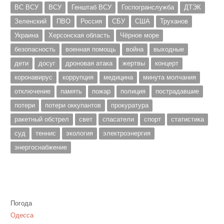
ВС ВСУ
ВСУ
Генштаб ВСУ
Госпогранслужба
ДТЭК
Зеленский
ПВО
Россия
СБУ
США
Труханов
Украина
Херсонская область
Чёрное море
безопасность
военная помощь
война
выходные
дети
досуг
дроновая атака
жертвы
концерт
коронавирус
коррупция
медицина
минута молчания
отключение
память
пожар
полиция
пострадавшие
потери
потери оккупантов
прокуратура
ракетный обстрел
свет
спасатели
спорт
статистика
суд
теннис
экология
электроэнергия
энергоснабжение
Погода
Одесса