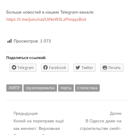
Больше новостей в нашем Telegram-канале:
https://t.me/joinchat/UtNeW3LzPmqqxBod
Просмотров:
1 073
Поделиться ссылкой:
Telegram
Facebook
Twitter
Печать
АМПУ
грузоперевалка
порты
статистика
Навигация
Предыдущие
Далее
Предыдущий
Следующий
Коней на переправе ещё
В Одессе даже на
по
пост:
пост:
как меняют: Верховная
строительстве скейт-