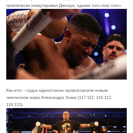
практически нокаутировал Джошуа, однако того спас гонг».
Как итог – судьи единогласно провозгласили новым
чемпионом мира Александра Усика (117:112, 116:112,
115:113).