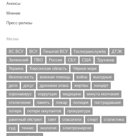
Анонсы
Мнение
Пресс-релизы
Метки
ВС ВСУ
ВСУ
Генштаб ВСУ
Госпогранслужба
ДТЭК
Зеленский
ПВО
Россия
СБУ
США
Труханов
Украина
Херсонская область
Чёрное море
безопасность
военная помощь
война
выходные
дети
досуг
дроновая атака
жертвы
концерт
коронавирус
коррупция
медицина
минута молчания
отключение
память
пожар
полиция
пострадавшие
потери
потери оккупантов
прокуратура
ракетный обстрел
свет
спасатели
спорт
статистика
суд
теннис
экология
электроэнергия