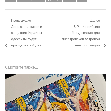
Навигация
Предыдущие
Далее
Предыдущий
Следующий
День защитников и
В Рени прибыло
по
пост:
пост:
защитниц Украины
оборудование для
записям
одесситы будут
Днестровской ветровой
праздновать 4 дня
электростанции
Смотрите также...