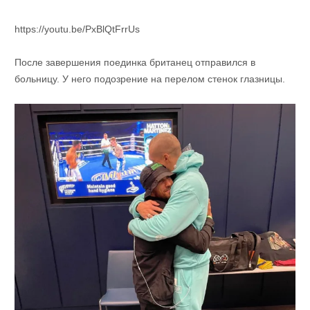
https://youtu.be/PxBlQtFrrUs
После завершения поединка британец отправился в
больницу. У него подозрение на перелом стенок глазницы.