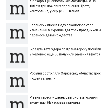
У похоронці написали «самогубець», а на
тілі аж три ножових поранення. Третє,
контрольне, у серце - 33 Канал
Зеленский внес в Раду законопроект об
изменении в Украине дат трех праздников и
переносе даты Рождества
В результате удара по Краматорску погибли
9 человек, еще 56 получили ранения (фото)
Росіяни обстріляли Харківську область: троє
людей загинули
Рівень стресу у фінансовій системі України
знову зріс: НБУ назвав причини