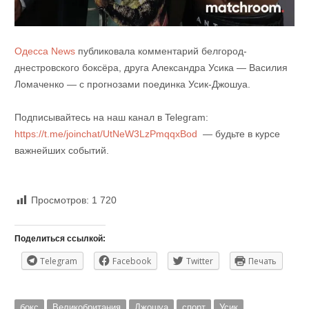
Одесса News
публиковала комментарий белгород-
днестровского боксёра, друга Александра Усика — Василия
Ломаченко — с прогнозами поединка Усик-Джошуа.
Подписывайтесь на наш канал в Telegram:
https://t.me/joinchat/UtNeW3LzPmqqxBod
— будьте в курсе
важнейших событий.
Просмотров:
1 720
Поделиться ссылкой:
Telegram
Facebook
Twitter
Печать
бокс
Великобритания
Джошуа
спорт
Усик