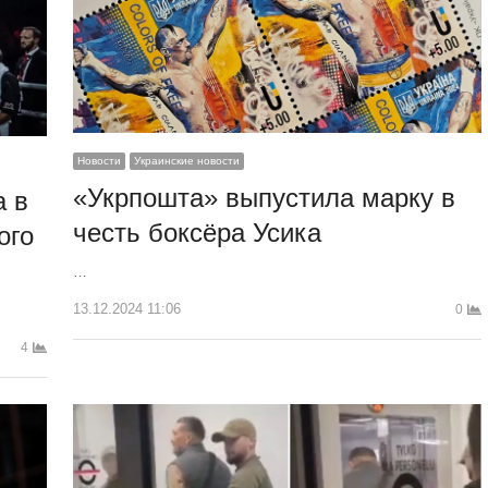
Новости
Украинские новости
«Укрпошта» выпустила марку в
а в
честь боксёра Усика
ого
…
13.12.2024 11:06
0
4