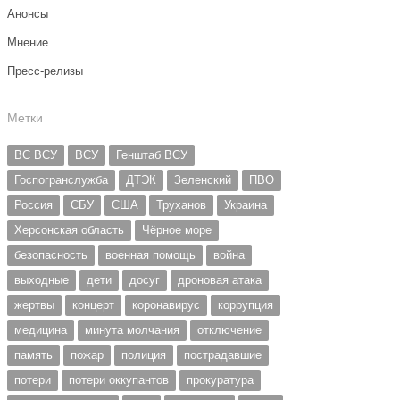
Анонсы
Мнение
Пресс-релизы
Метки
ВС ВСУ
ВСУ
Генштаб ВСУ
Госпогранслужба
ДТЭК
Зеленский
ПВО
Россия
СБУ
США
Труханов
Украина
Херсонская область
Чёрное море
безопасность
военная помощь
война
выходные
дети
досуг
дроновая атака
жертвы
концерт
коронавирус
коррупция
медицина
минута молчания
отключение
память
пожар
полиция
пострадавшие
потери
потери оккупантов
прокуратура