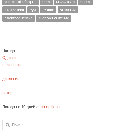
ракетный обстрел
свет
спасатели
спорт
статистика
суд
теннис
экология
электроэнергия
энергоснабжение
Погода
Одесса
влажность:
давление:
ветер:
Погода на 10 дней от
sinoptik.ua
Найти: