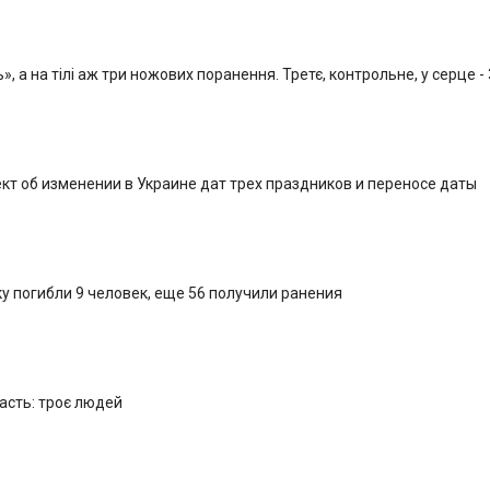
, а на тілі аж три ножових поранення. Третє, контрольне, у серце -
кт об изменении в Украине дат трех праздников и переносе даты
у погибли 9 человек, еще 56 получили ранения
ласть: троє людей