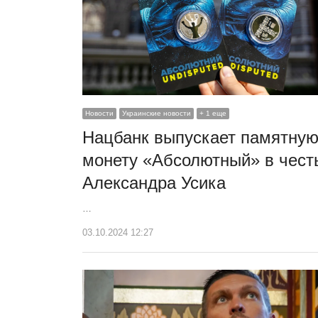
Новости
Украинские новости
+ 1 еще
Нацбанк выпускает памятну
монету «Абсолютный» в чест
Александра Усика
…
03.10.2024 12:27