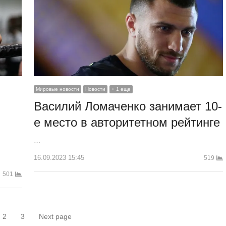
Мировые новости
Новости
+ 1 еще
Василий Ломаченко занимает 10-
е место в авторитетном рейтинге
…
16.09.2023 15:45
519
501
2
3
Next page
раница
Страница
Страница