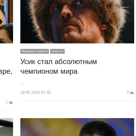
Мировые новости
Новости
Усик стал абсолютным
вре,
чемпионом мира
…
19.05.2024 07:40
0
1