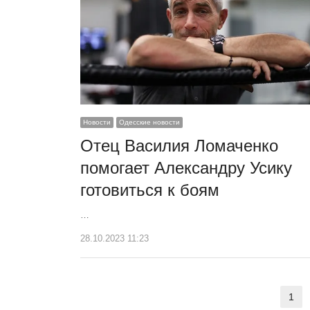
Новости
Одесские новости
Отец Василия Ломаченко
помогает Александру Усику
готовиться к боям
…
28.10.2023 11:23
Пагинация
1
Ст