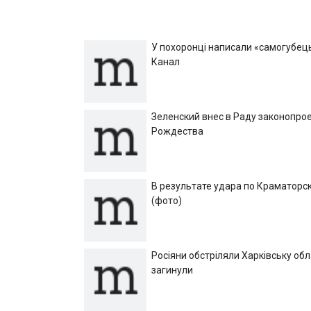
записей
У похоронці написали «самогубець»
Канал
Зеленский внес в Раду законопрое
Рождества
В результате удара по Краматорск
(фото)
Росіяни обстріляли Харківську об
загинули