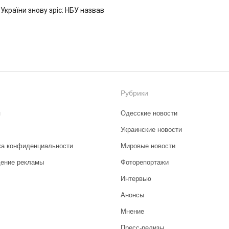
 України знову зріс: НБУ назвав
Рубрики
я
Одесские новости
Украинские новости
ка конфиденциальности
Мировые новости
ение рекламы
Фоторепортажи
Интервью
Анонсы
Мнение
Пресс-релизы