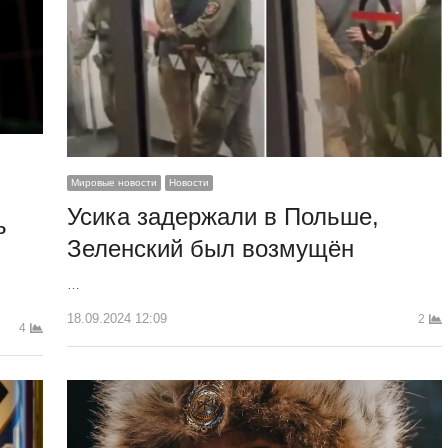
Мировые новости
Новости
ю
Усика задержали в Польше,
ь
Зеленский был возмущён
…
18.09.2024 12:09
2
4