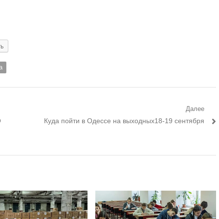
ть
а
Далее
Следующий
О
Куда пойти в Одессе на выходных18-19 сентября
пост: