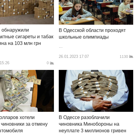
е обнаружили
В Одесской области проходят
ктные сигареты и табак
школьные олимпиады
яна на 103 млн грн
…
26.01.2023 17:07
1130
 15:26
0
олларов хотели
В Одессе разоблачили
 чиновники за отмену
чиновника Минобороны на
втомобиля
неуплате 3 миллионов гривен