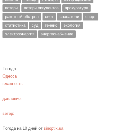
потери
потери оккупантов
прокуратура
ракетный обстрел
свет
спасатели
спорт
статистика
суд
теннис
экология
электроэнергия
энергоснабжение
Погода
Одесса
влажность:
давление:
ветер:
Погода на 10 дней от
sinoptik.ua