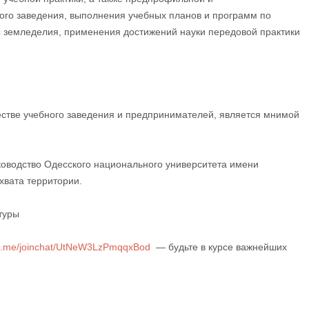
ого заведения, выполнения учебных планов и программ по
ры земледелия, применения достижений науки передовой практики
естве учебного заведения и предпринимателей, является мнимой
уководство Одесского национального университета имени
хвата территории.
туры
/t.me/joinchat/UtNeW3LzPmqqxBod
— будьте в курсе важнейших