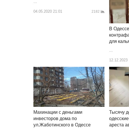
…
04.05.2020 21:01
2182
В Одесс
контрафа
для каль
…
12.12.2023
Махинации с деньгами
Тысячу д
инвесторов дома по
одесские
ул.Жаботинского в Одессе
ареста а