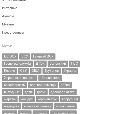
Интервью
Анонсы
Мнение
Пресс-релизы
Метки
ВС ВСУ
ВСУ
Генштаб ВСУ
Госпогранслужба
ДТЭК
Зеленский
ПВО
Россия
СБУ
США
Труханов
Украина
Херсонская область
Чёрное море
безопасность
военная помощь
война
выходные
дети
досуг
дроновая атака
жертвы
концерт
коронавирус
коррупция
медицина
минута молчания
отключение
память
пожар
полиция
пострадавшие