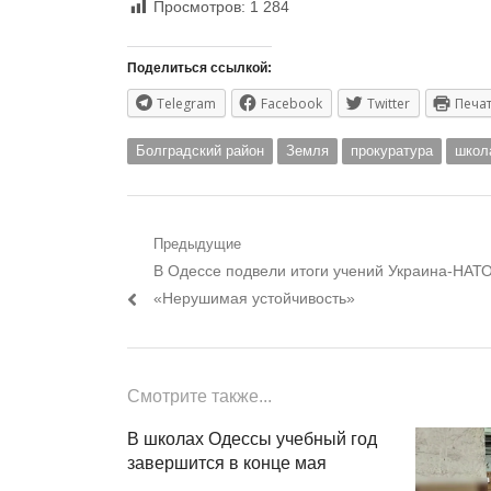
Просмотров:
1 284
Поделиться ссылкой:
Telegram
Facebook
Twitter
Печа
Болградский район
Земля
прокуратура
школ
Навигация
Предыдущие
Предыдущий
В Одессе подвели итоги учений Украина-НАТ
по
пост:
«Нерушимая устойчивость»
записям
Смотрите также...
В школах Одессы учебный год
завершится в конце мая