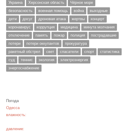
Украина
Херсонская область
Чёрное море
безопасность
военная помощь
война
выходные
дети
досуг
дроновая атака
жертвы
концерт
коронавирус
коррупция
медицина
минута молчания
отключение
память
пожар
полиция
пострадавшие
потери
потери оккупантов
прокуратура
ракетный обстрел
свет
спасатели
спорт
статистика
суд
теннис
экология
электроэнергия
энергоснабжение
Погода
Одесса
влажность:
давление: