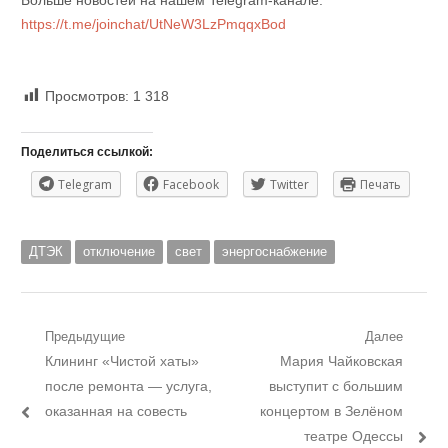
https://t.me/joinchat/UtNeW3LzPmqqxBod
Просмотров:
1 318
Поделиться ссылкой:
Telegram
Facebook
Twitter
Печать
ДТЭК
отключение
свет
энергоснабжение
Навигация
Предыдущие
Далее
Предыдущий
Следующий
Клининг «Чистой хаты»
Мария Чайковская
по
пост:
пост:
после ремонта — услуга,
выступит с большим
записям
оказанная на совесть
концертом в Зелёном
театре Одессы