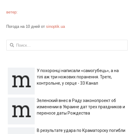
ветер:
Погода на 10 дней от
sinoptik.ua
Найти:
У похоронці написали «самогубець», а на
тілі аж три ножових поранення. Третє,
контрольне, у серце - 33 Канал
Зеленский внес в Раду законопроект об
изменении в Украине дат трех праздников и
переносе даты Рождества
В результате удара по Краматорску погибли