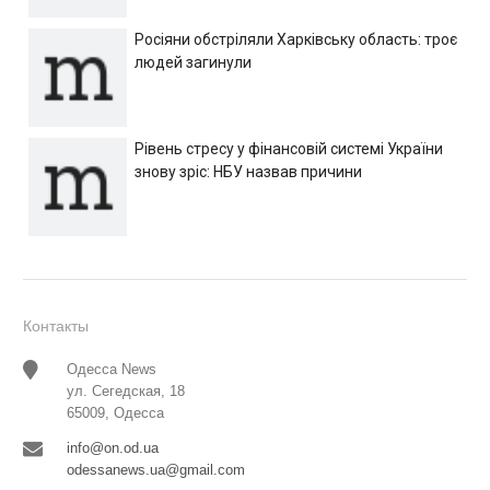
Росіяни обстріляли Харківську область: троє
людей загинули
Рівень стресу у фінансовій системі України
знову зріс: НБУ назвав причини
Контакты
Одесса News
ул. Сегедская, 18
65009, Одесса
info@on.od.ua
odessanews.ua@gmail.com