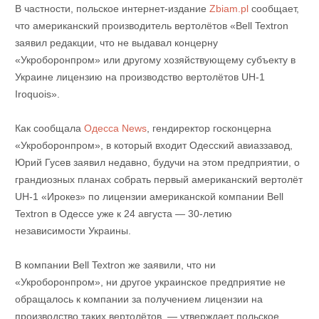
В частности, польское интернет-издание
Zbiam.pl
сообщает,
что американский производитель вертолётов «Bell Textron
заявил редакции, что не выдавал концерну
«Укроборонпром» или другому хозяйствующему субъекту в
Украине лицензию на производство вертолётов UH-1
Iroquois».
Как сообщала
Одесса News
, гендиректор госконцерна
«Укроборонпром», в который входит Одесский авиаззавод,
Юрий Гусев заявил недавно, будучи на этом предприятии, о
грандиозных планах собрать первый американский вертолёт
UH-1 «Ирокез» по лицензии американской компании Bell
Textron в Одессе уже к 24 августа — 30-летию
независимости Украины.
В компании Bell Textron же заявили, что ни
«Укроборонпром», ни другое украинское предприятие не
обращалось к компании за получением лицензии на
производство таких вертолётов, — утверждает польское