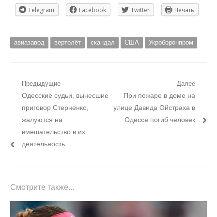
Telegram
Facebook
Twitter
Печать
авиазавод
вертолёт
скандал
США
Укроборонпром
Навигация
Предыдущие
Далее
Предыдущий
Следующий
Одесские судьи, вынесшие
При пожаре в доме на
по
пост:
пост:
приговор Стерненко,
улице Давида Ойстраха в
записям
жалуются на
Одессе погиб человек
вмешательство в их
деятельность
Смотрите также...