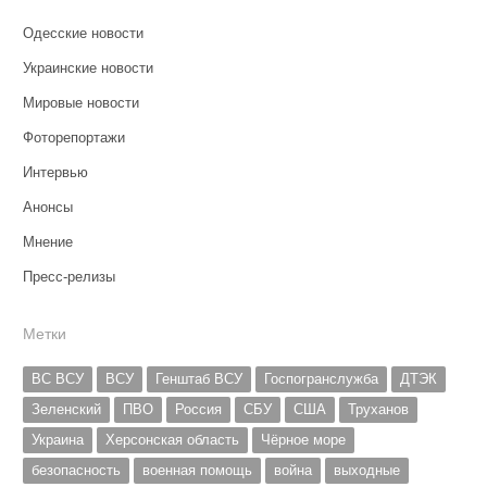
Одесские новости
Украинские новости
Мировые новости
Фоторепортажи
Интервью
Анонсы
Мнение
Пресс-релизы
Метки
ВС ВСУ
ВСУ
Генштаб ВСУ
Госпогранслужба
ДТЭК
Зеленский
ПВО
Россия
СБУ
США
Труханов
Украина
Херсонская область
Чёрное море
безопасность
военная помощь
война
выходные