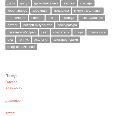
дети
досуг
дроновая атака
жертвы
концерт
коронавирус
коррупция
медицина
минута молчания
отключение
память
пожар
полиция
пострадавшие
потери
потери оккупантов
прокуратура
ракетный обстрел
свет
спасатели
спорт
статистика
суд
теннис
экология
электроэнергия
энергоснабжение
Погода
Одесса
влажность:
давление:
ветер: