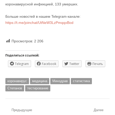
коронавирусной инфекцией, 133 умерших.
Больше новостей в нашем Telegram-канале:
https://t.me/joinchat/UtNeW3LzPmqqxBod
Просмотров:
2 206
Поделиться ссылкой:
Telegram
Facebook
Twitter
Печать
коронавирус
медицина
Минздрав
статистика
Степанов
тестирование
Навигация
Предыдущие
Далее