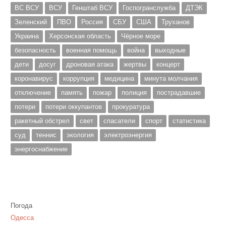
ВС ВСУ
ВСУ
Генштаб ВСУ
Госпогранслужба
ДТЭК
Зеленский
ПВО
Россия
СБУ
США
Труханов
Украина
Херсонская область
Чёрное море
безопасность
военная помощь
война
выходные
дети
досуг
дроновая атака
жертвы
концерт
коронавирус
коррупция
медицина
минута молчания
отключение
память
пожар
полиция
пострадавшие
потери
потери оккупантов
прокуратура
ракетный обстрел
свет
спасатели
спорт
статистика
суд
теннис
экология
электроэнергия
энергоснабжение
Погода
Одесса