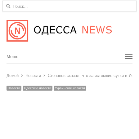
Найти:
Menu
Меню
Домой
Новости
Степанов сказал, что за истекшие сутки в Укр
Новости
Одесские новости
Украинские новости