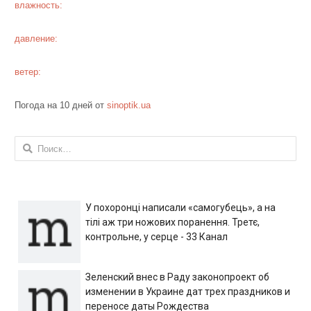
влажность:
давление:
ветер:
Погода на 10 дней от
sinoptik.ua
Найти:
У похоронці написали «самогубець», а на
тілі аж три ножових поранення. Третє,
контрольне, у серце - 33 Канал
Зеленский внес в Раду законопроект об
изменении в Украине дат трех праздников и
переносе даты Рождества