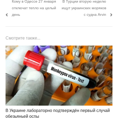
Предыдущий
Следующий
Кому в Одессе 27 января
В Турции вторую неделю
по
пост:
пост:
отключат тепло на целый
ищут украинских моряков
записям
день
с судна Arvin
Смотрите также...
В Украине лабораторно подтверждён первый случай
обезьяньей оспы