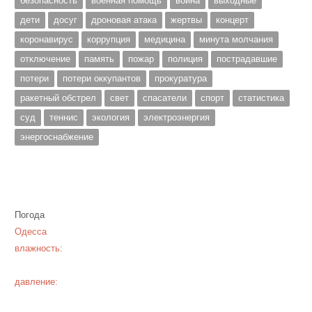
безопасность
военная помощь
война
выходные
дети
досуг
дроновая атака
жертвы
концерт
коронавирус
коррупция
медицина
минута молчания
отключение
память
пожар
полиция
пострадавшие
потери
потери оккупантов
прокуратура
ракетный обстрел
свет
спасатели
спорт
статистика
суд
теннис
экология
электроэнергия
энергоснабжение
Погода
Одесса
влажность:
давление: