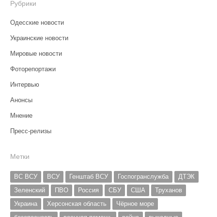
Рубрики
Одесские новости
Украинские новости
Мировые новости
Фоторепортажи
Интервью
Анонсы
Мнение
Пресс-релизы
Метки
ВС ВСУ
ВСУ
Генштаб ВСУ
Госпогранслужба
ДТЭК
Зеленский
ПВО
Россия
СБУ
США
Труханов
Украина
Херсонская область
Чёрное море