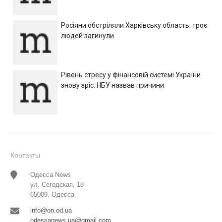
Росіяни обстріляли Харківську область: троє
людей загинули
Рівень стресу у фінансовій системі України
знову зріс: НБУ назвав причини
Контакты
Одесса News
ул. Сегедская, 18
65009, Одесса
info@on.od.ua
odessanews.ua@gmail.com