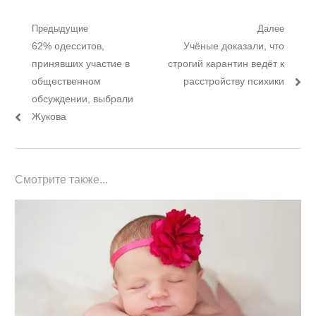
Навигация
Предыдущие
Далее
Предыдущий
Следующий
62% одесситов,
Учёные доказали, что
по
пост:
пост:
принявших участие в
строгий карантин ведёт к
записям
общественном
расстройству психики
обсуждении, выбрали
Жукова
Смотрите также...