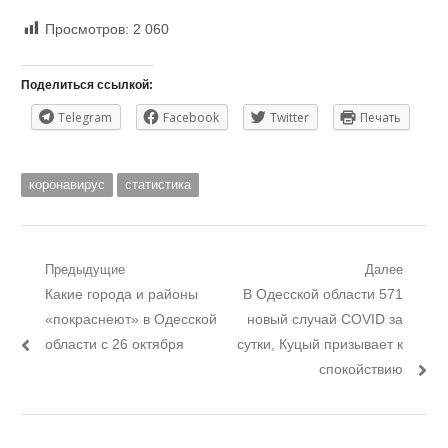
Просмотров:
2 060
Поделиться ссылкой:
Telegram
Facebook
Twitter
Печать
коронавирус
статистика
Навигация
Предыдущие
Далее
Предыдущий
Следующий
Какие города и районы
В Одесской области 571
по
пост:
пост:
«покраснеют» в Одесской
новый случай COVID за
записям
области с 26 октября
сутки, Куцый призывает к
спокойствию