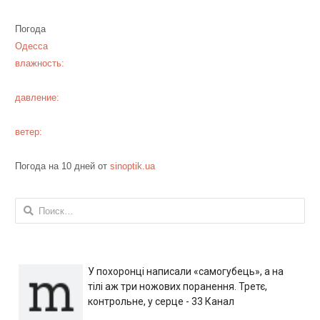
Погода
Одесса
влажность:
давление:
ветер:
Погода на 10 дней от
sinoptik.ua
Найти:
У похоронці написали «самогубець», а на
тілі аж три ножових поранення. Третє,
контрольне, у серце - 33 Канал