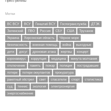
Пресс-релизы
Метки
ВС ВСУ
ВСУ
Генштаб ВСУ
Госпогранслужба
ДТЭК
Зеленский
ПВО
Россия
СБУ
США
Труханов
Украина
Херсонская область
Чёрное море
безопасность
военная помощь
война
выходные
дети
досуг
дроновая атака
жертвы
концерт
коронавирус
коррупция
медицина
минута молчания
отключение
память
пожар
полиция
пострадавшие
потери
потери оккупантов
прокуратура
ракетный обстрел
свет
спасатели
спорт
статистика
суд
теннис
экология
электроэнергия
энергоснабжение