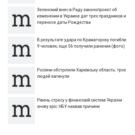
Зеленский внес в Раду законопроект об
изменении в Украине дат трех праздников и
переносе даты Рождества
В результате удара по Краматорску погибли
9 человек, еще 56 получили ранения (фото)
Росіяни обстріляли Харківську область: троє
людей загинули
Рівень стресу у фінансовій системі України
знову зріс: НБУ назвав причини