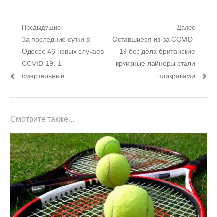
Навигация
Предыдущие
Далее
Предыдущий
Следующий
За последние сутки в
Оставшиеся из-за COVID-
по
пост:
пост:
Одессе 46 новых случаев
19 без дела британские
записям
COVID-19, 1 —
круизные лайнеры стали
смертельный
призраками
Смотрите также...