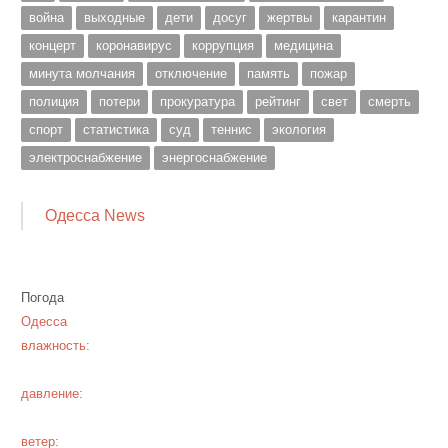
война
выходные
дети
досуг
жертвы
карантин
концерт
коронавирус
коррупция
медицина
минута молчания
отключение
память
пожар
полиция
потери
прокуратура
рейтинг
свет
смерть
спорт
статистика
суд
теннис
экология
электроснабжение
энергоснабжение
Одесса News
Погода
Одесса
влажность:
давление:
ветер: