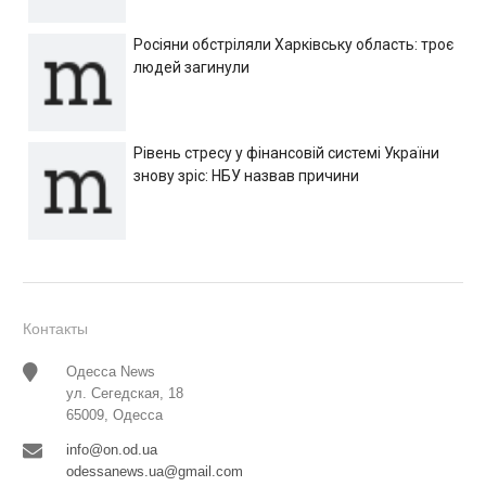
Росіяни обстріляли Харківську область: троє
людей загинули
Рівень стресу у фінансовій системі України
знову зріс: НБУ назвав причини
Контакты
Одесса News
ул. Сегедская, 18
65009, Одесса
info@on.od.ua
odessanews.ua@gmail.com