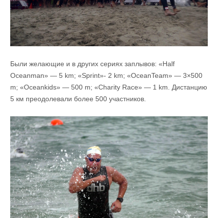
Были желающие и в других сериях заплывов: «Half
Oceanman» — 5 km; «Sprint»- 2 km; «OceanTeam» — 3×500
m; «Oceankids» — 500 m; «Charity Race» — 1 km. Дистанцию
5 км преодолевали более 500 участников.