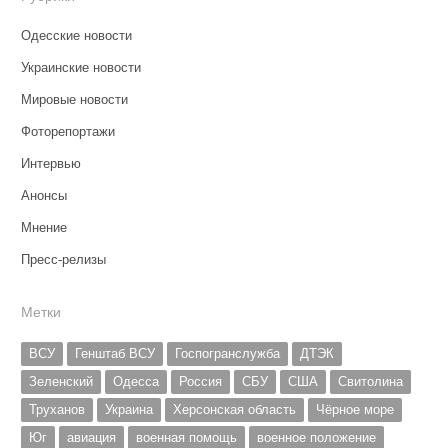
Одесские новости
Украинские новости
Мировые новости
Фоторепортажи
Интервью
Анонсы
Мнение
Пресс-релизы
Метки
ВСУ
Генштаб ВСУ
Госпогранслужба
ДТЭК
Зеленский
Одесса
Россия
СБУ
США
Свитолина
Труханов
Украина
Херсонская область
Чёрное море
Юг
авиация
военная помощь
военное положение