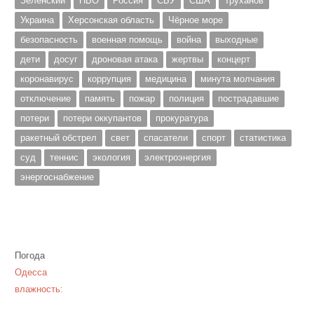
Зеленский
ПВО
Россия
СБУ
США
Труханов
Украина
Херсонская область
Чёрное море
безопасность
военная помощь
война
выходные
дети
досуг
дроновая атака
жертвы
концерт
коронавирус
коррупция
медицина
минута молчания
отключение
память
пожар
полиция
пострадавшие
потери
потери оккупантов
прокуратура
ракетный обстрел
свет
спасатели
спорт
статистика
суд
теннис
экология
электроэнергия
энергоснабжение
Погода
Одесса
влажность: