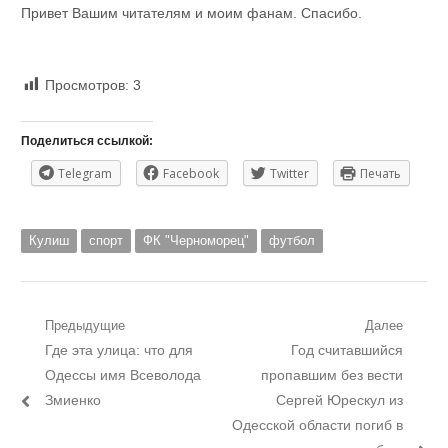
Привет Вашим читателям и моим фанам. Спасибо.
Просмотров:
3
Поделиться ссылкой:
Telegram
Facebook
Twitter
Печать
Кулиш
спорт
ФК "Черноморец"
футбол
Навигация
Предыдущие
Далее
Предыдущий
Следующий
Где эта улица: что для
Год считавшийся
по
пост:
пост:
Одессы имя Всеволода
пропавшим без вести
записям
Змиенко
Сергей Юрескул из
Одесской области погиб в