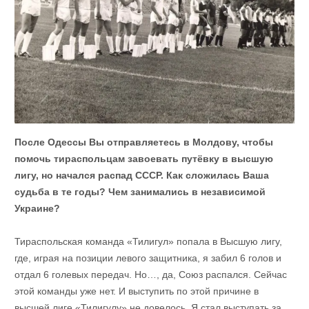
После Одессы Вы отправляетесь в Молдову, чтобы
помочь тираспольцам завоевать путёвку в высшую
лигу, но начался распад СССР. Как сложилась Ваша
судьба в те годы? Чем занимались в независимой
Украине?
Тираспольская команда «Тилигул» попала в Высшую лигу,
где, играя на позиции левого защитника, я забил 6 голов и
отдал 6 голевых передач. Но…, да, Союз распался. Сейчас
этой команды уже нет. И выступить по этой причине в
высшей лиге «Тилигулу» не довелось. Я стал выступать за