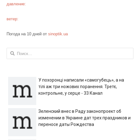
давление:
ветер:
Погода на 10 дней от
sinoptik.ua
Найти:
У похоронці написали «самогубець», а на
тілі аж три ножових поранення. Третє,
контрольне, у серце - 33 Канал
Зеленский внес в Раду законопроект об
изменении в Украине дат трех праздников и
переносе даты Рождества