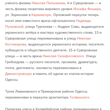
учёного-физика
Николая Пильчикова
, 4-я Суворовская — в
честь физика-теоретика мирового уровня
Иосифа Фишера
,
ул. Зоринская в
Караимскую
, Орловский переулок теперь
носит имя известного врача-офтальмолога
Надежды
Пучковской
; улица Тургенева — Андрея Совы, выдающегося
украинского актёра и мастера художественного слова; 13-я
Суворовская улица переименована в улицу
Николая
Костомарова
, выдающегося украинского историка, писателя,
публициста и общественного деятеля, 15-я
Суворовская
улица — в честь врача
Николая Склифосовского.
Улица
Грибоедова — русского писателя, прозаика, драматурга,
поэта, дипломата, лингвиста переименована в
Джинестровскую
в память об одном из этапов истории
Одессы.
Тупик Леваневского в Приморском районе Одессы
переименован в переулок архитектора
Толвинского
.
Онежская улица в Хаджибейском районе переименована в