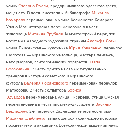
улицу
Степана Ралли,
предприимчивого одесского грека,
мецената. В честь писателя и библиографа
Михаила
Комарова
переименована
улица Космонавта Комарова.
Улица Магнитогорская переименована в в честь
живописца
Михаила Врубеля
. Магнитогорский переулок
носит имя народного художника Украины
Адольфа Лозы
,
улица Енисейская — художника
Юрия Коваленко
, переулок
Шолохова — украинского живописца, мастера пейзажа,
натюрмортов, психологических портретов
Павла
Волокидина.
В честь одного из самых титулованных
тренеров в истории советского и украинского
футбола
Валерия Лобановского
переименован переулок
Матросова. В честь скульптора
Бориса
Эдуардса
переименована улица Писарева. Улица Омская
переименована в честь писателя-диссидента
Василия
Барладяну
. 2-й переулок Васнецова теперь носит имя
Михаила Слабченко
, выдающегося украинского историка,
просветителя и академика Всеукраинской академии наук.