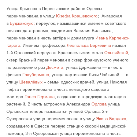
Улица Крылова в Пересыпском районе Одессы
переименована в улицу
Юзефа Крашевского
;
Ангарская
в
Буджакскую;
переулок, называвшийся именем советского
почвоведа-агронома, академика Василия Вильямса,
переименован в честь актёра и драматурга
Ивана Карпенко-
Карого
. Именем профессора
Леопольда Беркевича
назван
1-й Орловский переулок. Красносельская стала
Ольвийской
,
сквер Красный переименован в сквер французского учёного
по разведению роз
Десмета
, улица Державина — в честь
физика
Глаубермана
, улица партизанки Лизы Чайкиной — в
улицу
Шевалёвых
– семьи одесских врачей, улица Николая
Гефта переименована в честь немецкого садового
мастера
Ганса Германа
, создавшего городскую плантацию
растений. В честь астронома Александра
Орлова
улица
Орловская теперь называется улицей Орлова. 2-я
Суворовская улица переименована в улицу
Якова Бардаха
,
создавшего в Одессе первую станцию скорой медицинской
помощи; 3-я Суворовская улица переименована в честь