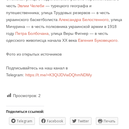
честь
Эвлии Челеби
— турецкого географа и
путешественника; улица Трудовых резервов — в честь
украинского баскетболиста
Александра Белостенного
, улица
Мичурина — в честь полковника украинской армии в 1918
году
Петра Болбочана
, улица Веры Фигнер — в честь
одесского живописца начала ХХ века
Евгения Буковецкого
.
Фото из открытых источников
Подписывайтесь на наш канал в
Telegram:
https://t.me/+K3QIJDVwDQhmNDMy
Просмотров:
2
Поделиться ссылкой:
Telegram
Facebook
Twitter
Печать