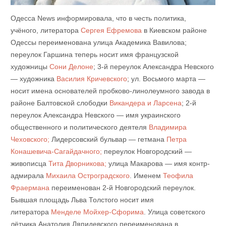
Одесса News информировала, что в честь политика,
учёного, литератора
Сергея Ефремова
в Киевском районе
Одессы переименована улица Академика Вавилова;
переулок Гаршина теперь носит имя французской
художницы
Сони Делоне
; 3-й переулок Александра Невского
— художника
Василия Кричевского
; ул. Восьмого марта —
носит имена основателей пробково-линолеумного завода в
районе Балтовской слободки
Викандера и Ларсена
; 2-й
переулок Александра Невского — имя украинского
общественного и политического деятеля
Владимира
Чеховского;
Лидерсовский бульвар — гетмана
Петра
Конашевича-Сагайдачного;
переулок Новгородский —
живописца
Тита Дворникова;
улица Макарова — имя контр-
адмирала
Михаила Остроградского
. Именем
Теофила
Фраермана
переименован 2-й Новгородский переулок.
Бывшая площадь Льва Толстого носит имя
литератора
Менделе Мойхер-Сфорима
. Улица советского
лётчика Анатолия Ляпидевского переименована в