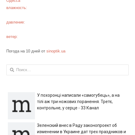
Одесса
влажность:
давление:
ветер:
Погода на 10 дней от
sinoptik.ua
Найти:
У похоронці написали «самогубець», а на
тілі аж три ножових поранення. Третє,
контрольне, у серце - 33 Канал
Зеленский внес в Раду законопроект об
изменении в Украине дат трех праздников и