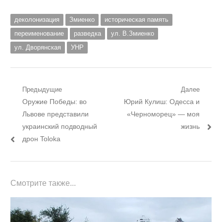
деколонизация
Змиенко
историческая память
переименование
разведка
ул. В.Змиенко
ул. Дворянская
УНР
Навигация
Предыдущие
Далее
Предыдущий
Следующий
Оружие Победы: во
Юрий Кулиш: Одесса и
по
пост:
пост:
Львове представили
«Черноморец» — моя
записям
украинский подводный
жизнь
дрон Toloka
Смотрите также...