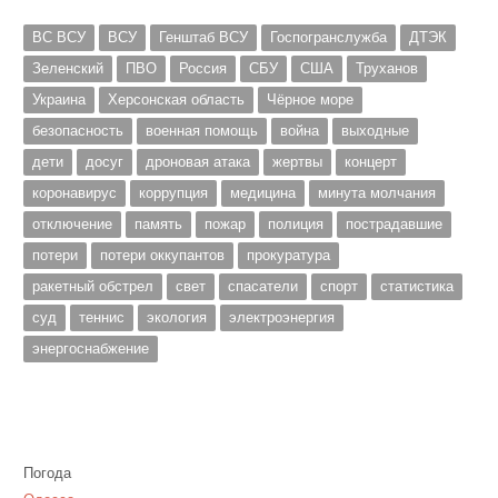
ВС ВСУ
ВСУ
Генштаб ВСУ
Госпогранслужба
ДТЭК
Зеленский
ПВО
Россия
СБУ
США
Труханов
Украина
Херсонская область
Чёрное море
безопасность
военная помощь
война
выходные
дети
досуг
дроновая атака
жертвы
концерт
коронавирус
коррупция
медицина
минута молчания
отключение
память
пожар
полиция
пострадавшие
потери
потери оккупантов
прокуратура
ракетный обстрел
свет
спасатели
спорт
статистика
суд
теннис
экология
электроэнергия
энергоснабжение
Погода