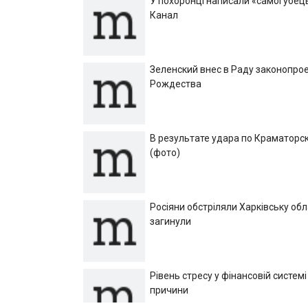
У похоронці написали «самогубець»
Канал
Зеленский внес в Раду законопрое
Рождества
В результате удара по Краматорск
(фото)
Росіяни обстріляли Харківську об
загинули
Рівень стресу у фінансовій системі
причини