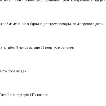
, а на тілі аж три ножових поранення. Третє, контрольне, у серце -
кт об изменении в Украине дат трех праздников и переносе даты
у погибли 9 человек, еще 56 получили ранения
ласть: троє людей
 України знову зріс: НБУ назвав