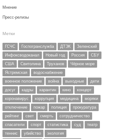
Мнение
Пресс-релизы
Метки
ГСЧС
Госпогранслужба
ДТЭК
Зеленский
Инфоксводоканал
Новый год
Россия
СБУ
США
Свитолина
Труханов
Чёрное море
Ястремская
водоснабжение
военное положение
война
выходные
дети
досуг
кадры
карантин
кино
концерт
коронавирус
коррупция
медицина
моряки
отключение
пожар
полиция
прокуратура
рейтинг
свет
смерть
сотрудничество
спасатели
спорт
статистика
суд
театр
теннис
убийство
экология