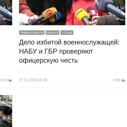
Главные новости
Новости
+ 1 еще
Дело избитой военнослужащей:
НАБУ и ГБР проверяют
офицерскую честь
…
27.12.2019 15:50
1578
1359