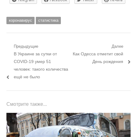
коронавирус
статистика
Навигация
Предыдущие
Далее
Предыдущий
Следующий
В Украине за сутки от
Как Одесса отметит свой
по
пост:
пост:
COVID-19 умер 51
День рождения
записям
человек: такого количества
ещё не было
Смотрите также...