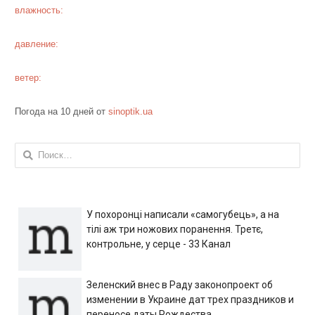
влажность:
давление:
ветер:
Погода на 10 дней от
sinoptik.ua
Найти:
У похоронці написали «самогубець», а на
тілі аж три ножових поранення. Третє,
контрольне, у серце - 33 Канал
Зеленский внес в Раду законопроект об
изменении в Украине дат трех праздников и
переносе даты Рождества