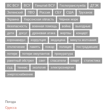
ВС ВСУ
ВСУ
Генштаб ВСУ
Госпогранслужба
ДТЭК
Зеленский
ПВО
Россия
СБУ
США
Труханов
Украина
Херсонская область
Чёрное море
безопасность
военная помощь
война
выходные
дети
досуг
дроновая атака
жертвы
концерт
коронавирус
коррупция
медицина
минута молчания
отключение
память
пожар
полиция
пострадавшие
потери
потери оккупантов
прокуратура
ракетный обстрел
свет
спасатели
спорт
статистика
суд
теннис
экология
электроэнергия
энергоснабжение
Погода
Одесса