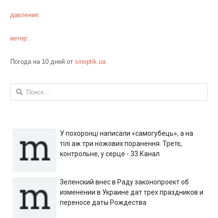
давление:
ветер:
Погода на 10 дней от
sinoptik.ua
Найти:
У похоронці написали «самогубець», а на
тілі аж три ножових поранення. Третє,
контрольне, у серце - 33 Канал
Зеленский внес в Раду законопроект об
изменении в Украине дат трех праздников и
переносе даты Рождества