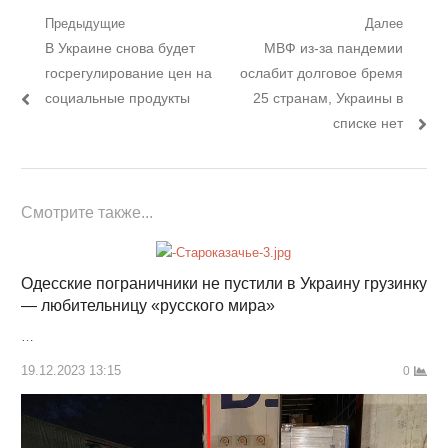
Навигация
Предыдущие
Далее
Предыдущий
Следующий
В Украине снова будет
МВФ из-за пандемии
по
пост:
пост:
госрегулирование цен на
ослабит долговое бремя
записям
социальные продукты
25 странам, Украины в
списке нет
Смотрите также...
Одесские пограничники не пустили в Украину грузинку
— любительницу «русского мира»
…
19.12.2023 13:15
0