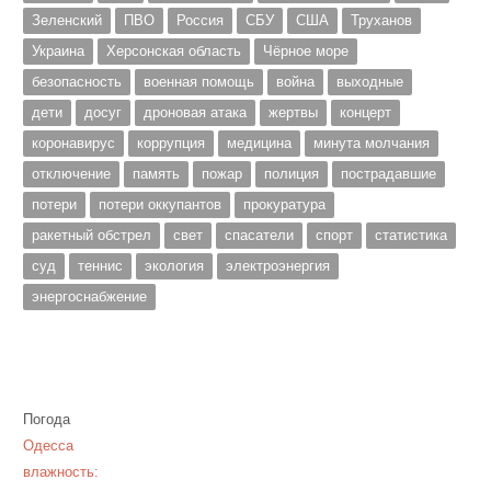
Зеленский
ПВО
Россия
СБУ
США
Труханов
Украина
Херсонская область
Чёрное море
безопасность
военная помощь
война
выходные
дети
досуг
дроновая атака
жертвы
концерт
коронавирус
коррупция
медицина
минута молчания
отключение
память
пожар
полиция
пострадавшие
потери
потери оккупантов
прокуратура
ракетный обстрел
свет
спасатели
спорт
статистика
суд
теннис
экология
электроэнергия
энергоснабжение
Погода
Одесса
влажность: