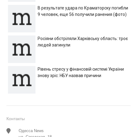
В результате удара по Краматорску погибли
9 человек, еще 56 получили ранения (фото)
Росіяни обстріляли Харківську область: троє
людей загинули
Рівень стресу у фінансовій системі України
знову зріс: НБУ назвав причини
Контакты
Одесса News
ул. Сегедская, 18