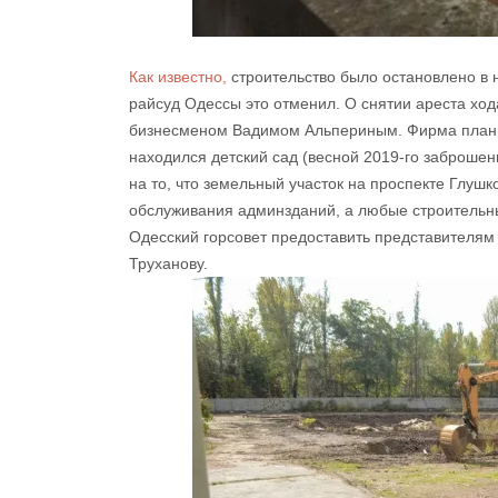
Как известно,
строительство было остановлено в 
райсуд Одессы это отменил. О снятии ареста хо
бизнесменом Вадимом Альпериным. Фирма планир
находился детский сад (весной 2019-го заброшен
на то, что земельный участок на проспекте Глушк
обслуживания админзданий, а любые строительны
Одесский горсовет предоставить представителя
Труханову.