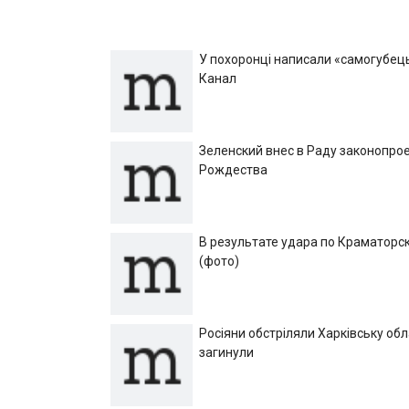
У похоронці написали «самогубець»
Канал
Зеленский внес в Раду законопрое
Рождества
В результате удара по Краматорск
(фото)
Росіяни обстріляли Харківську об
загинули