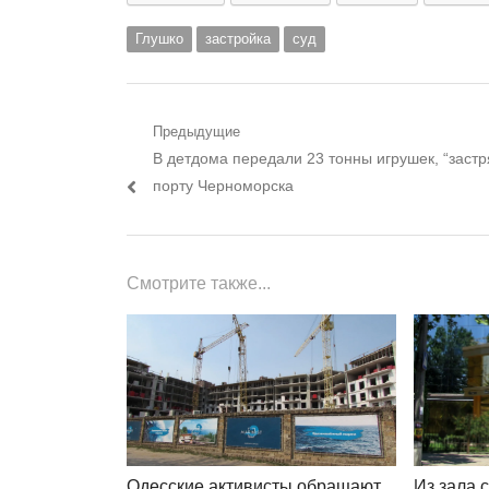
Глушко
застройка
суд
Навигация
Предыдущие
Предыдущий
В детдома передали 23 тонны игрушек, “застр
по
пост:
порту Черноморска
записям
Смотрите также...
Одесские активисты обращают
Из зала с