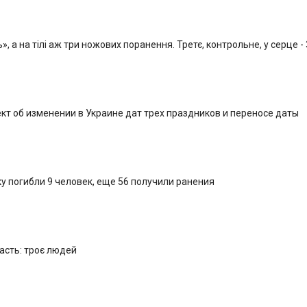
, а на тілі аж три ножових поранення. Третє, контрольне, у серце -
кт об изменении в Украине дат трех праздников и переносе даты
у погибли 9 человек, еще 56 получили ранения
ласть: троє людей