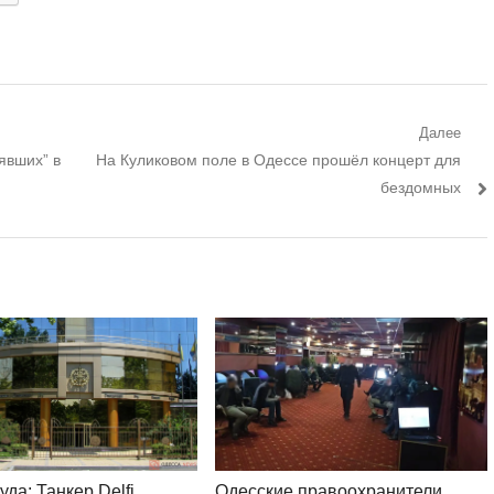
Далее
Следующий
явших” в
На Куликовом поле в Одессе прошёл концерт для
пост:
бездомных
уда: Танкер Delfi
Одесские правоохранители