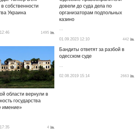
 в собственности
довели до суда дела по
тва Украина
организаторам подпольных
казино
…
 12:46
1495
01.09.2023 12:10
442
Бандиты ответят за разбой в
одесском суде
…
02.08.2019 15:14
2663
ой области вернули в
ность государства
е имение»
 17:35
4