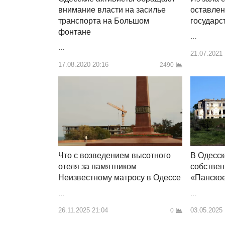
внимание власти на засилье
оставлен
транспорта на Большом
государс
фонтане
…
…
21.07.2021
17.08.2020 20:16
2490
В Одесск
Что с возведением высотного
собствен
отеля за памятником
«Панско
Неизвестному матросу в Одессе
…
…
03.05.2025
26.11.2025 21:04
0