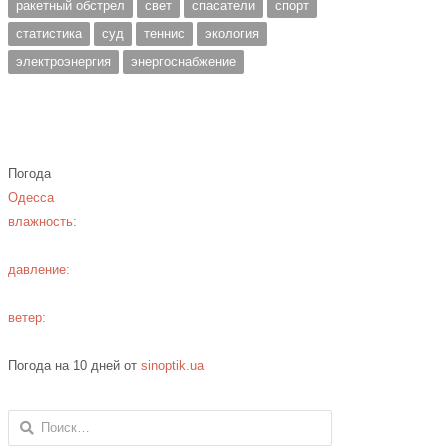
ракетный обстрел
свет
спасатели
спорт
статистика
суд
теннис
экология
электроэнергия
энергоснабжение
Погода
Одесса
влажность:
давление:
ветер:
Погода на 10 дней от
sinoptik.ua
Найти: