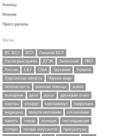
Анонсы
Мнение
Пресс-релизы
Метки
ВС ВСУ
ВСУ
Генштаб ВСУ
Госпогранслужба
ДТЭК
Зеленский
ПВО
Россия
СБУ
США
Труханов
Украина
Херсонская область
Чёрное море
безопасность
военная помощь
война
выходные
дети
досуг
дроновая атака
жертвы
концерт
коронавирус
коррупция
медицина
минута молчания
отключение
память
пожар
полиция
пострадавшие
потери
потери оккупантов
прокуратура