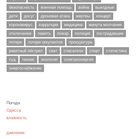
безопасность
военная помощь
война
выходные
дети
досуг
дроновая атака
жертвы
концерт
коронавирус
коррупция
медицина
минута молчания
отключение
память
пожар
полиция
пострадавшие
потери
потери оккупантов
прокуратура
ракетный обстрел
свет
спасатели
спорт
статистика
суд
теннис
экология
электроэнергия
энергоснабжение
Погода
Одесса
влажность:
давление: