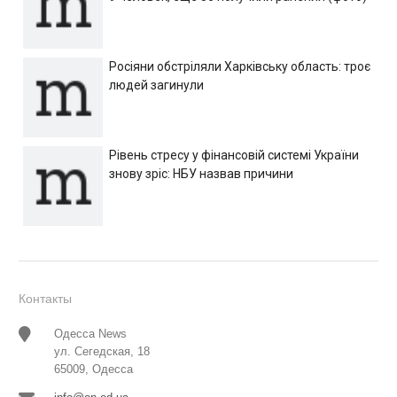
Росіяни обстріляли Харківську область: троє
людей загинули
Рівень стресу у фінансовій системі України
знову зріс: НБУ назвав причини
Контакты
Одесса News
ул. Сегедская, 18
65009, Одесса