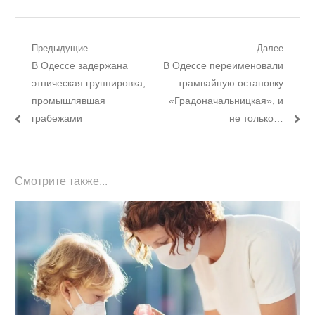
Навигация
Предыдущие
Далее
Предыдущий
Следующий
В Одессе задержана
В Одессе переименовали
по
пост:
пост:
этническая группировка,
трамвайную остановку
записям
промышлявшая
«Градоначальницкая», и
грабежами
не только…
Смотрите также...