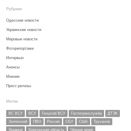
Рубрики
Одесские новости
Украинские новости
Мировые новости
Фоторепортажи
Интервью
Анонсы
Мнение
Пресс-релизы
Метки
ВС ВСУ
ВСУ
Генштаб ВСУ
Госпогранслужба
ДТЭК
Зеленский
ПВО
Россия
СБУ
США
Труханов
Украина
Херсонская область
Чёрное море