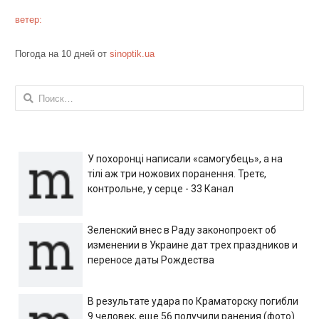
ветер:
Погода на 10 дней от
sinoptik.ua
Найти:
У похоронці написали «самогубець», а на
тілі аж три ножових поранення. Третє,
контрольне, у серце - 33 Канал
Зеленский внес в Раду законопроект об
изменении в Украине дат трех праздников и
переносе даты Рождества
В результате удара по Краматорску погибли
9 человек, еще 56 получили ранения (фото)