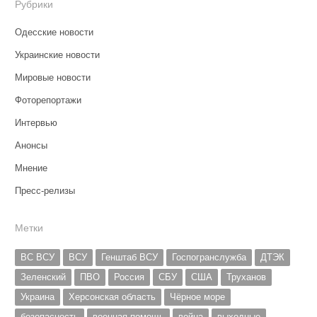
Рубрики
Одесские новости
Украинские новости
Мировые новости
Фоторепортажи
Интервью
Анонсы
Мнение
Пресс-релизы
Метки
ВС ВСУ
ВСУ
Генштаб ВСУ
Госпогранслужба
ДТЭК
Зеленский
ПВО
Россия
СБУ
США
Труханов
Украина
Херсонская область
Чёрное море
безопасность
военная помощь
война
выходные