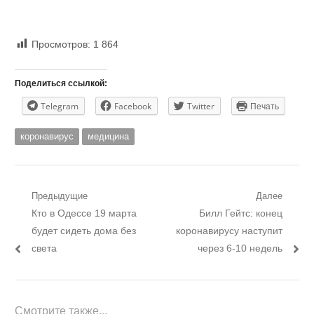
Просмотров:
1 864
Поделиться ссылкой:
Telegram
Facebook
Twitter
Печать
коронавирус
медицина
Навигация
Предыдущие
Далее
Предыдущий
Следующий
Кто в Одессе 19 марта
Билл Гейтс: конец
по
пост:
пост:
будет сидеть дома без
коронавирусу наступит
записям
света
через 6-10 недель
Смотрите также...