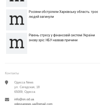
Росіяни обстріляли Харківську область: троє
людей загинули
Рівень стресу у фінансовій системі України
знову зріс: НБУ назвав причини
Контакты
Одесса News
ул. Сегедская, 18
65009, Одесса
info@on.od.ua
odessanews.ua@gmail.com