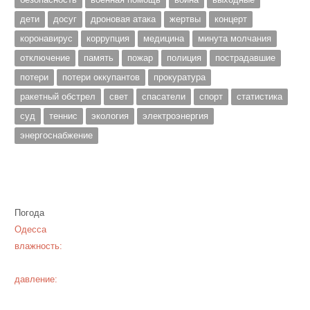
дети
досуг
дроновая атака
жертвы
концерт
коронавирус
коррупция
медицина
минута молчания
отключение
память
пожар
полиция
пострадавшие
потери
потери оккупантов
прокуратура
ракетный обстрел
свет
спасатели
спорт
статистика
суд
теннис
экология
электроэнергия
энергоснабжение
Погода
Одесса
влажность:
давление: