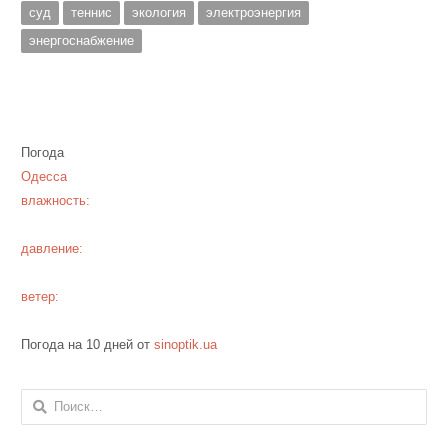
суд
теннис
экология
электроэнергия
энергоснабжение
Погода
Одесса
влажность:
давление:
ветер:
Погода на 10 дней от
sinoptik.ua
Найти: