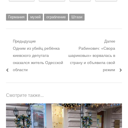
Германия
музей
ограбление
Штази
Навигация
Предыдущие
Далее
Предыдущий
Следующий
Одним из убийц ребёнка
Рабинович: «Свора
по
пост:
пост:
киевского депутата
шариковых» ворвалась в
записям
оказался житель Одесской
страну и объявила свой
области
режим
Смотрите также...