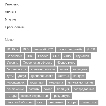
Интервью
Анонсы
Мнение
Пресс-релизы
Метки
ВС ВСУ
ВСУ
Генштаб ВСУ
Госпогранслужба
ДТЭК
Зеленский
ПВО
Россия
СБУ
США
Труханов
Украина
Херсонская область
Чёрное море
безопасность
военная помощь
война
выходные
дети
досуг
дроновая атака
жертвы
концерт
коронавирус
коррупция
медицина
минута молчания
отключение
память
пожар
полиция
пострадавшие
потери
потери оккупантов
прокуратура
ракетный обстрел
свет
спасатели
спорт
статистика