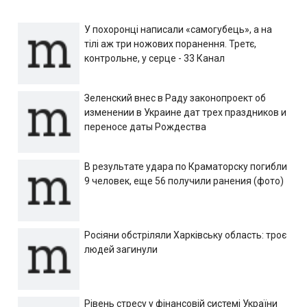
У похоронці написали «самогубець», а на
тілі аж три ножових поранення. Третє,
контрольне, у серце - 33 Канал
Зеленский внес в Раду законопроект об
изменении в Украине дат трех праздников и
переносе даты Рождества
В результате удара по Краматорску погибли
9 человек, еще 56 получили ранения (фото)
Росіяни обстріляли Харківську область: троє
людей загинули
Рівень стресу у фінансовій системі України