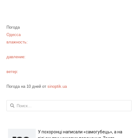
Погода
Одесса
влажность:
давление:
ветер:
Погода на 10 дней от
sinoptik.ua
Найти:
У похоронці написали «самогубець», а на