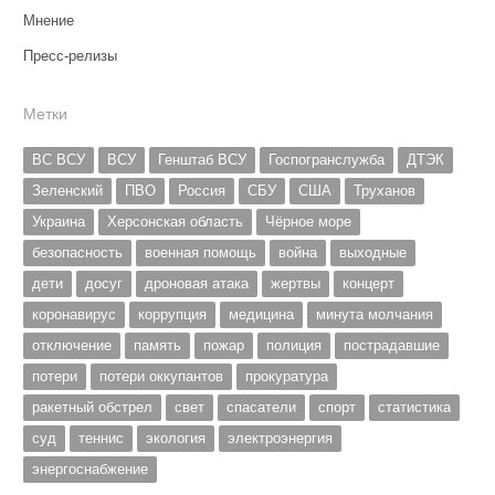
Мнение
Пресс-релизы
Метки
ВС ВСУ
ВСУ
Генштаб ВСУ
Госпогранслужба
ДТЭК
Зеленский
ПВО
Россия
СБУ
США
Труханов
Украина
Херсонская область
Чёрное море
безопасность
военная помощь
война
выходные
дети
досуг
дроновая атака
жертвы
концерт
коронавирус
коррупция
медицина
минута молчания
отключение
память
пожар
полиция
пострадавшие
потери
потери оккупантов
прокуратура
ракетный обстрел
свет
спасатели
спорт
статистика
суд
теннис
экология
электроэнергия
энергоснабжение