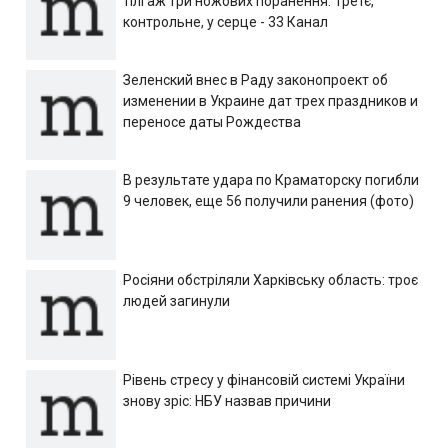
тілі аж три ножових поранення. Третє,
контрольне, у серце - 33 Канал
Зеленский внес в Раду законопроект об
изменении в Украине дат трех праздников и
переносе даты Рождества
В результате удара по Краматорску погибли
9 человек, еще 56 получили ранения (фото)
Росіяни обстріляли Харківську область: троє
людей загинули
Рівень стресу у фінансовій системі України
знову зріс: НБУ назвав причини