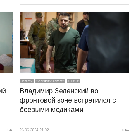
Новости
Украинские новости
+ 1 еще
ий
Владимир Зеленский во
фронтовой зоне встретился с
боевыми медиками
…
26.06.2024 21:02
0
0