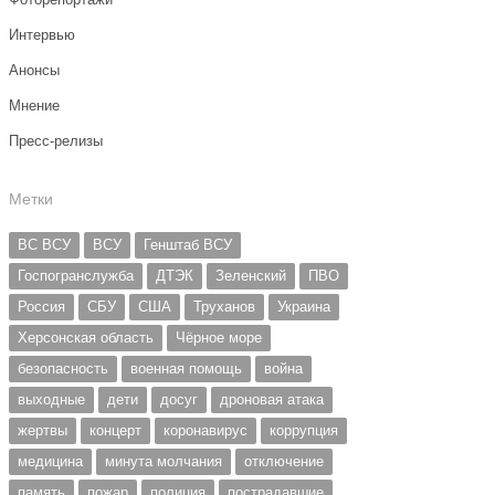
Интервью
Анонсы
Мнение
Пресс-релизы
Метки
ВС ВСУ
ВСУ
Генштаб ВСУ
Госпогранслужба
ДТЭК
Зеленский
ПВО
Россия
СБУ
США
Труханов
Украина
Херсонская область
Чёрное море
безопасность
военная помощь
война
выходные
дети
досуг
дроновая атака
жертвы
концерт
коронавирус
коррупция
медицина
минута молчания
отключение
память
пожар
полиция
пострадавшие