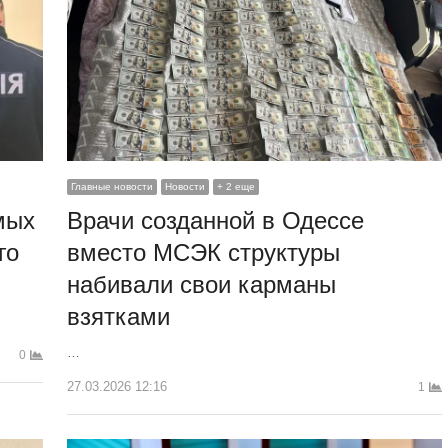
Главные новости
Новости
+ 2 еще
мых
Врачи созданной в Одессе
го
вместо МСЭК структуры
набивали свои карманы
взятками
…
0
27.03.2026 12:16
1