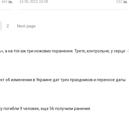
14.06.2023 10:08
532
464
2
Next page
Страница
Страница
, а на тілі аж три ножових поранення. Третє, контрольне, у серце -
кт об изменении в Украине дат трех праздников и переносе даты
у погибли 9 человек, еще 56 получили ранения