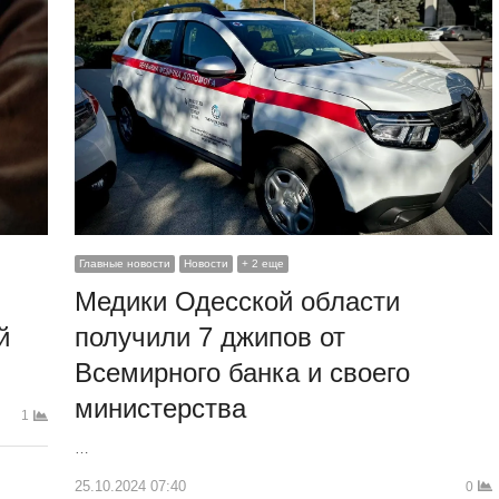
Главные новости
Новости
+ 2 еще
Медики Одесской области
получили 7 джипов от
й
Всемирного банка и своего
министерства
1
…
25.10.2024 07:40
0