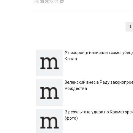
26.09.2023 21:02
Навигация
1
по
записям
У похоронці написали «самогубець»
Канал
Зеленский внес в Раду законопрое
Рождества
В результате удара по Краматорск
(фото)