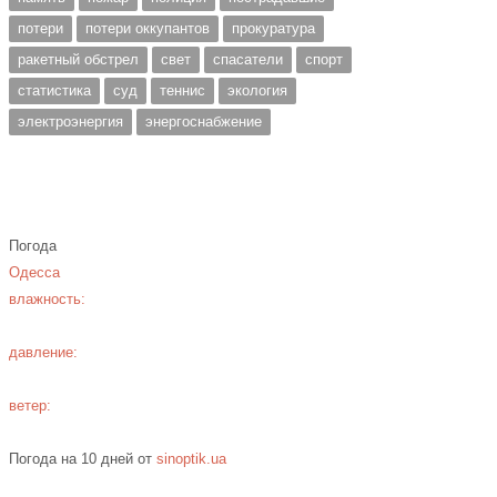
потери
потери оккупантов
прокуратура
ракетный обстрел
свет
спасатели
спорт
статистика
суд
теннис
экология
электроэнергия
энергоснабжение
Погода
Одесса
влажность:
давление:
ветер:
Погода на 10 дней от
sinoptik.ua