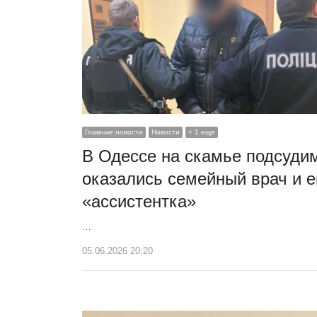
Главные новости
Новости
+ 1 еще
В Одессе на скамье подсуди
оказались семейный врач и е
«ассистентка»
…
05.06.2026 20:20