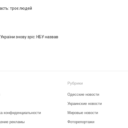
ласть: троє людей
 України знову зріс: НБУ назвав
Рубрики
я
Одесские новости
Украинские новости
ка конфиденциальности
Мировые новости
ение рекламы
Фоторепортажи