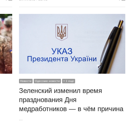
Новости
Одесские новости
+ 1 еще
Зеленский изменил время
празднования Дня
медработников — в чём причина
…