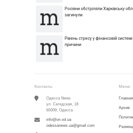
Росіяни обстріляли Харківську об
загинули
Рівень стресу у фінансовій системі
причини
Контакты
Меню
Одесса News
Главна
ул. Сегедская, 18
Архив
65009, Одесса
Полити
info@on.od.ua
odessanews.ua@gmail.com
Размещ