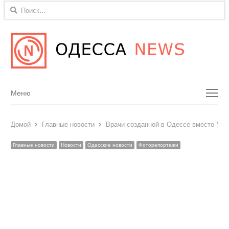
Найти:
Menu
Меню
Домой
Главные новости
Врачи созданной в Одессе вместо МСЭ
Главные новости
Новости
Одесские новости
Фоторепортажи