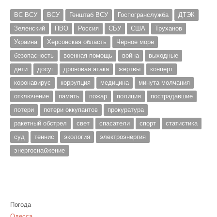
ВС ВСУ
ВСУ
Генштаб ВСУ
Госпогранслужба
ДТЭК
Зеленский
ПВО
Россия
СБУ
США
Труханов
Украина
Херсонская область
Чёрное море
безопасность
военная помощь
война
выходные
дети
досуг
дроновая атака
жертвы
концерт
коронавирус
коррупция
медицина
минута молчания
отключение
память
пожар
полиция
пострадавшие
потери
потери оккупантов
прокуратура
ракетный обстрел
свет
спасатели
спорт
статистика
суд
теннис
экология
электроэнергия
энергоснабжение
Погода
Одесса