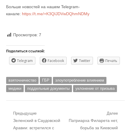
Больше новостей на нашем Telegram-
канале:
https://t.me/+K3QIJDVwDQhmNDMy
Просмотров:
7
Поделиться ссылкой:
Telegram
Facebook
Twitter
Печать
взяточничество
ГБР
злоупотребление влиянием
медики
поддельные документы
уклонение от призыва
Навигация
Предыдущие
Далее
Предыдущий
Следующий
Зеленский в Саудовской
Патриарха Филарета нет,
по
пост:
пост:
Аравии: встретился с
борьба за Киевский