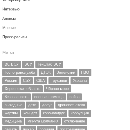
Интервью
Анонсы
Мнение
Пресс-релизы
Метки
ВС ВСУ
ВСУ
Генштаб ВСУ
Госпогранслужба
ДТЭК
Зеленский
ПВО
Россия
СБУ
США
Труханов
Украина
Херсонская область
Чёрное море
безопасность
военная помощь
война
выходные
дети
досуг
дроновая атака
жертвы
концерт
коронавирус
коррупция
медицина
минута молчания
отключение
память
пожар
полиция
пострадавшие