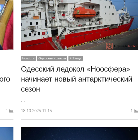
Новости
Одесские новости
+ 2 еще
Одесский ледокол «Ноосфера»
ого
начинает новый антарктический
сезон
…
18.10.2025 11:15
1
1