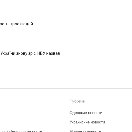
ласть: троє людей
 України знову зріс: НБУ назвав
Рубрики
я
Одесские новости
Украинские новости
ка конфиденциальности
Мировые новости