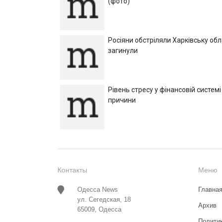
(фото)
Росіяни обстріляли Харківську об
загинули
Рівень стресу у фінансовій системі
причини
Контакты
Меню
Одесса News
Главна
ул. Сегедская, 18
Архив
65009, Одесса
Полити