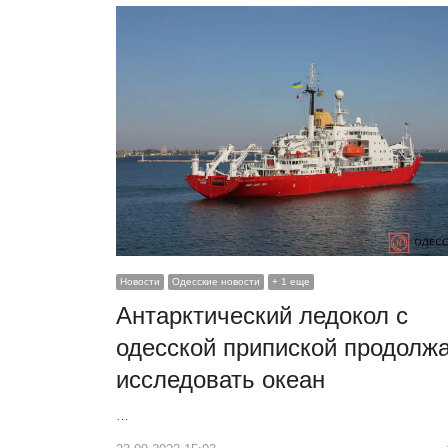
Новости
Одесские новости
+ 1 еще
Антарктический ледокол с
одесской припиской продолж
исследовать океан
…