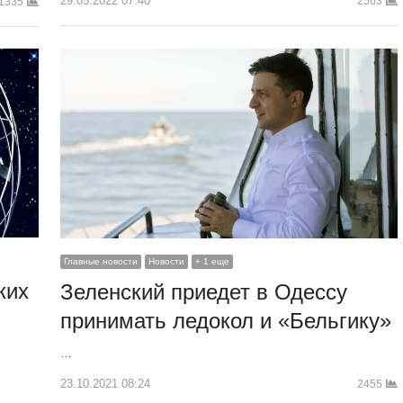
29.05.2022 07:40
2563
1335
Главные новости
Новости
+ 1 еще
ких
Зеленский приедет в Одессу
принимать ледокол и «Бельгику»
…
23.10.2021 08:24
2455