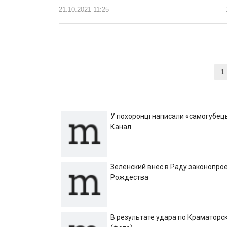
21.10.2021 11:25
Навигация
1
по
записям
У похоронці написали «самогубець»
Канал
Зеленский внес в Раду законопрое
Рождества
В результате удара по Краматорск