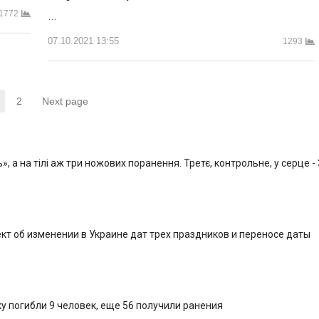
1772
…
07.10.2021 13:55
1293
2
Next page
Страница
Страница
, а на тілі аж три ножових поранення. Третє, контрольне, у серце -
кт об изменении в Украине дат трех праздников и переносе даты
у погибли 9 человек, еще 56 получили ранения