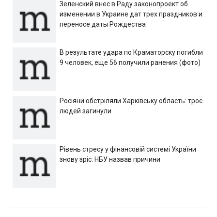
Зеленский внес в Раду законопроект об
изменении в Украине дат трех праздников и
переносе даты Рождества
В результате удара по Краматорску погибли
9 человек, еще 56 получили ранения (фото)
Росіяни обстріляли Харківську область: троє
людей загинули
Рівень стресу у фінансовій системі України
знову зріс: НБУ назвав причини