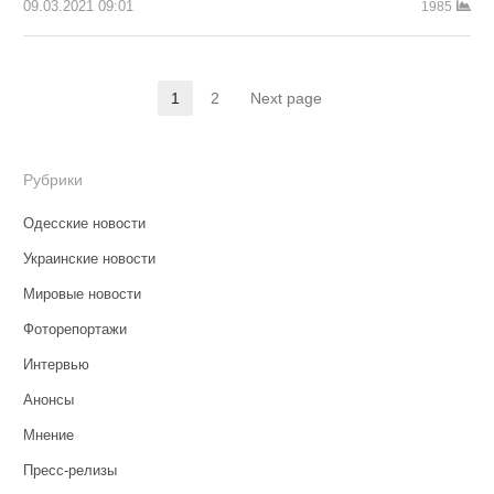
09.03.2021 09:01
1985
Навигация
1
2
Next page
Страница
Страница
по
записям
Рубрики
Одесские новости
Украинские новости
Мировые новости
Фоторепортажи
Интервью
Анонсы
Мнение
Пресс-релизы