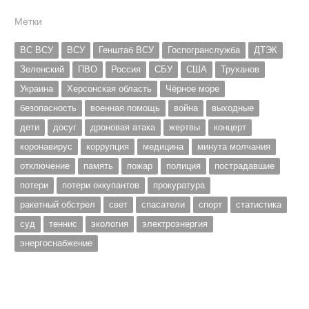
Метки
ВС ВСУ
ВСУ
Генштаб ВСУ
Госпогранслужба
ДТЭК
Зеленский
ПВО
Россия
СБУ
США
Труханов
Украина
Херсонская область
Чёрное море
безопасность
военная помощь
война
выходные
дети
досуг
дроновая атака
жертвы
концерт
коронавирус
коррупция
медицина
минута молчания
отключение
память
пожар
полиция
пострадавшие
потери
потери оккупантов
прокуратура
ракетный обстрел
свет
спасатели
спорт
статистика
суд
теннис
экология
электроэнергия
энергоснабжение