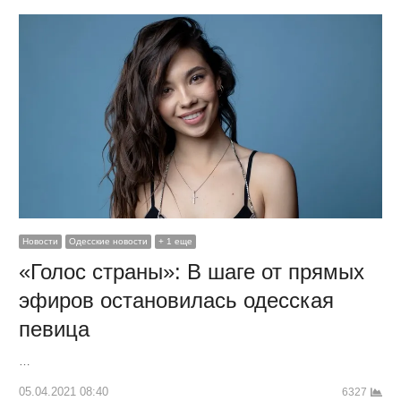
Новости
Одесские новости
+ 1 еще
«Голос страны»: В шаге от прямых
эфиров остановилась одесская
певица
…
05.04.2021 08:40
6327