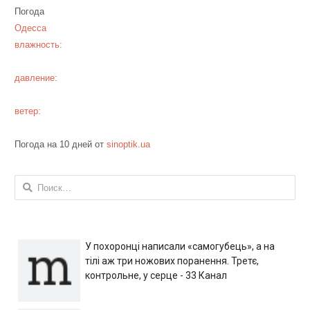
Погода
Одесса
влажность:
давление:
ветер:
Погода на 10 дней от
sinoptik.ua
Найти:
У похоронці написали «самогубець», а на
тілі аж три ножових поранення. Третє,
контрольне, у серце - 33 Канал