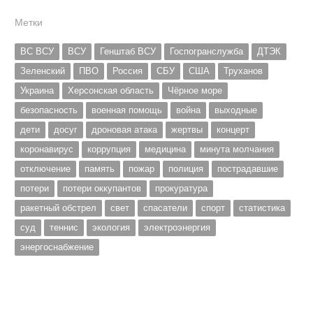
Метки
ВС ВСУ
ВСУ
Генштаб ВСУ
Госпогранслужба
ДТЭК
Зеленский
ПВО
Россия
СБУ
США
Труханов
Украина
Херсонская область
Чёрное море
безопасность
военная помощь
война
выходные
дети
досуг
дроновая атака
жертвы
концерт
коронавирус
коррупция
медицина
минута молчания
отключение
память
пожар
полиция
пострадавшие
потери
потери оккупантов
прокуратура
ракетный обстрел
свет
спасатели
спорт
статистика
суд
теннис
экология
электроэнергия
энергоснабжение