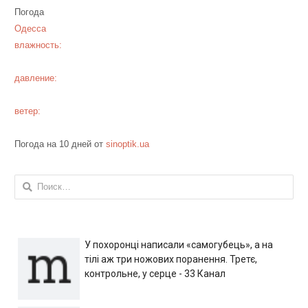
Погода
Одесса
влажность:
давление:
ветер:
Погода на 10 дней от
sinoptik.ua
Найти:
У похоронці написали «самогубець», а на
тілі аж три ножових поранення. Третє,
контрольне, у серце - 33 Канал