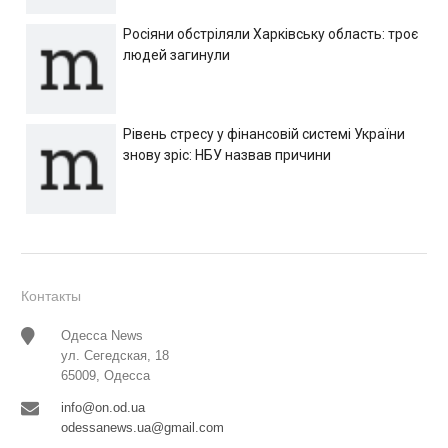
Росіяни обстріляли Харківську область: троє
людей загинули
Рівень стресу у фінансовій системі України
знову зріс: НБУ назвав причини
Контакты
Одесса News
ул. Сегедская, 18
65009, Одесса
info@on.od.ua
odessanews.ua@gmail.com