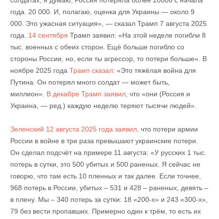
солдатах, я думаю, Россия потеряла более 20000 с начала
года. 20 000. И, полагаю, оценка для Украины — около 9
000. Это ужасная ситуация», — сказал Трамп 7 августа 2025
года.
14 сентября
Трамп заявил: «На этой неделе погибли 8
тыс. военных с обеих сторон. Ещё больше погибло со
стороны России, но, если ты агрессор, то потери больше». В
ноябре 2025 года
Трамп сказал
: «Это тяжёлая война для
Путина. Он потерял много солдат — может быть,
миллион».
В декабре Трамп заявил
, что «они (Россия и
Украина, — ред.) каждую неделю теряют тысячи людей».
Зеленский 12 августа 2025 года заявил,
что потери армии
России в войне в три раза превышают украинские потери.
Он сделал подсчёт на примере 11 августа: «У русских 1 тыс.
потерь в сутки, это 500 убитых и 500 раненых. Я сейчас не
говорю, что там есть 10 пленных и так далее. Если точнее,
968 потерь в России, убитых – 531 и 428 – раненых, девять –
в плену. Мы – 340 потерь за сутки: 18 «200-х» и 243 «300-х»,
79 без вести пропавших. Примерно один к трём, то есть их