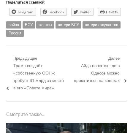
Поделиться ссылкой:
Telegram
Facebook
Twitter
Печать
война
ВСУ
жертвы
потери ВСУ
потери оккупантов
Россия
Навигация
Предыдущие
Далее
Предыдущий
Следующий
Трамп создаёт
Айда на каток: где в
по
пост:
пост:
«собственную ООН»:
Одессе можно
записям
требует $1 млрд за место
прокатиться на коньках
в его «Совете мира»
Смотрите также...