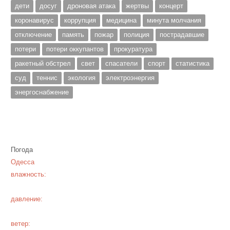
дети
досуг
дроновая атака
жертвы
концерт
коронавирус
коррупция
медицина
минута молчания
отключение
память
пожар
полиция
пострадавшие
потери
потери оккупантов
прокуратура
ракетный обстрел
свет
спасатели
спорт
статистика
суд
теннис
экология
электроэнергия
энергоснабжение
Погода
Одесса
влажность:
давление:
ветер: