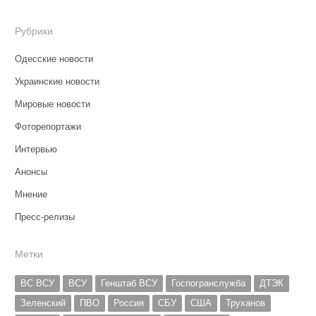
Рубрики
Одесские новости
Украинские новости
Мировые новости
Фоторепортажи
Интервью
Анонсы
Мнение
Пресс-релизы
Метки
ВС ВСУ
ВСУ
Генштаб ВСУ
Госпогранслужба
ДТЭК
Зеленский
ПВО
Россия
СБУ
США
Труханов