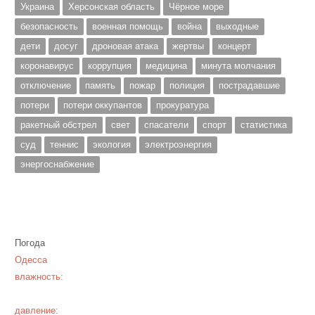
Украина
Херсонская область
Чёрное море
безопасность
военная помощь
война
выходные
дети
досуг
дроновая атака
жертвы
концерт
коронавирус
коррупция
медицина
минута молчания
отключение
память
пожар
полиция
пострадавшие
потери
потери оккупантов
прокуратура
ракетный обстрел
свет
спасатели
спорт
статистика
суд
теннис
экология
электроэнергия
энергоснабжение
Погода
Одесса
влажность:
давление: