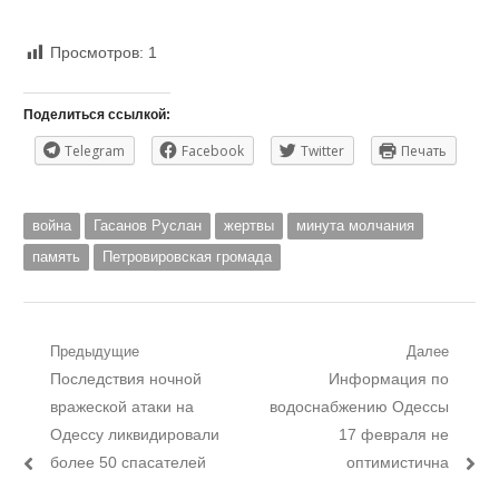
Просмотров:
1
Поделиться ссылкой:
Telegram
Facebook
Twitter
Печать
война
Гасанов Руслан
жертвы
минута молчания
память
Петровировская громада
Навигация
Предыдущие
Далее
Предыдущий
Следующий
Последствия ночной
Информация по
по
пост:
пост:
вражеской атаки на
водоснабжению Одессы
записям
Одессу ликвидировали
17 февраля не
более 50 спасателей
оптимистична