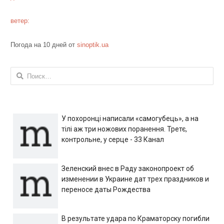
ветер:
Погода на 10 дней от
sinoptik.ua
Найти:
У похоронці написали «самогубець», а на
тілі аж три ножових поранення. Третє,
контрольне, у серце - 33 Канал
Зеленский внес в Раду законопроект об
изменении в Украине дат трех праздников и
переносе даты Рождества
В результате удара по Краматорску погибли