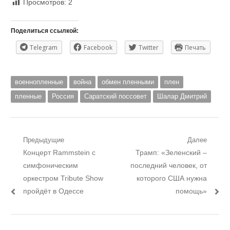
Просмотров:
2
Поделиться ссылкой:
Telegram
Facebook
Twitter
Печать
военнопленные
война
обмен пленными
плен
пленные
Россия
Саратский поссовет
Шалар Дмитрий
Навигация
Предыдущие
Далее
Предыдущий
Следующий
Концерт Rammstein с
Трамп: «Зеленский –
по
пост:
пост:
симфоническим
последний человек, от
записям
оркестром Tribute Show
которого США нужна
пройдёт в Одессе
помощь»