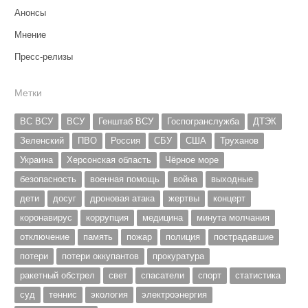
Анонсы
Мнение
Пресс-релизы
Метки
ВС ВСУ
ВСУ
Генштаб ВСУ
Госпогранслужба
ДТЭК
Зеленский
ПВО
Россия
СБУ
США
Труханов
Украина
Херсонская область
Чёрное море
безопасность
военная помощь
война
выходные
дети
досуг
дроновая атака
жертвы
концерт
коронавирус
коррупция
медицина
минута молчания
отключение
память
пожар
полиция
пострадавшие
потери
потери оккупантов
прокуратура
ракетный обстрел
свет
спасатели
спорт
статистика
суд
теннис
экология
электроэнергия