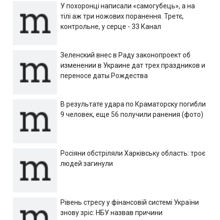
У похоронці написали «самогубець», а на
тілі аж три ножових поранення. Третє,
контрольне, у серце - 33 Канал
Зеленский внес в Раду законопроект об
изменении в Украине дат трех праздников и
переносе даты Рождества
В результате удара по Краматорску погибли
9 человек, еще 56 получили ранения (фото)
Росіяни обстріляли Харківську область: троє
людей загинули
Рівень стресу у фінансовій системі України
знову зріс: НБУ назвав причини