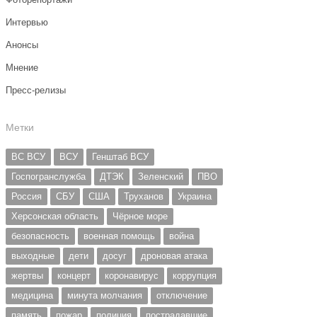
Интервью
Анонсы
Мнение
Пресс-релизы
Метки
ВС ВСУ
ВСУ
Генштаб ВСУ
Госпогранслужба
ДТЭК
Зеленский
ПВО
Россия
СБУ
США
Труханов
Украина
Херсонская область
Чёрное море
безопасность
военная помощь
война
выходные
дети
досуг
дроновая атака
жертвы
концерт
коронавирус
коррупция
медицина
минута молчания
отключение
память
пожар
полиция
пострадавшие