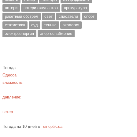
потери
потери оккупантов
прокуратура
ракетный обстрел
свет
спасатели
спорт
статистика
суд
теннис
экология
электроэнергия
энергоснабжение
Погода
Одесса
влажность:
давление:
ветер:
Погода на 10 дней от
sinoptik.ua