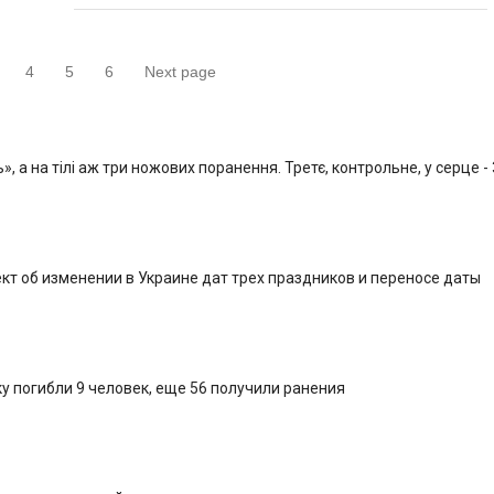
4
5
6
Next page
ница
Страница
Страница
Страница
Страница
, а на тілі аж три ножових поранення. Третє, контрольне, у серце -
кт об изменении в Украине дат трех праздников и переносе даты
у погибли 9 человек, еще 56 получили ранения