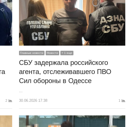
Главные новости
Новости
+ 1 еще
СБУ задержала российского
га
агента, отслеживавшего ПВО
Сил обороны в Одессе
…
30.06.2026 17:38
2
1