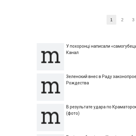
Навигация
1
2
3
Страница
Стра
по
записям
У похоронці написали «самогубець»
Канал
Зеленский внес в Раду законопрое
Рождества
В результате удара по Краматорск
(фото)