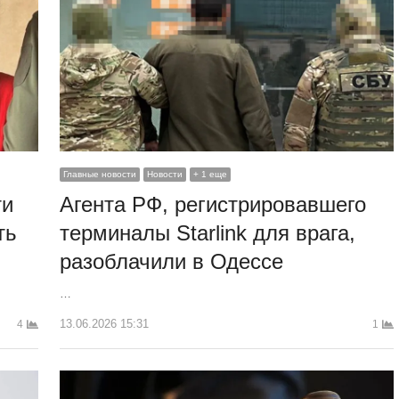
Главные новости
Новости
+ 1 еще
ти
Агента РФ, регистрировавшего
ть
терминалы Starlink для врага,
разоблачили в Одессе
…
13.06.2026 15:31
4
1