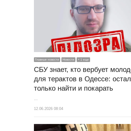
Главные новости
Новости
+ 1 еще
СБУ знает, кто вербует моло
для терактов в Одессе: оста
только найти и покарать
…
12.06.2026 08:04