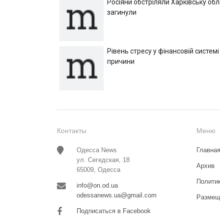
Росіяни обстріляли Харківську об
загинули
Рівень стресу у фінансовій системі
причини
Контакты
Меню
Одесса News
Главна
ул. Сегедская, 18
Архив
65009, Одесса
Полити
info@on.od.ua
odessanews.ua@gmail.com
Размещ
Подписаться в Facebook