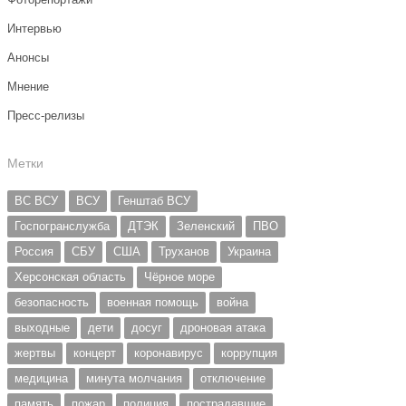
Интервью
Анонсы
Мнение
Пресс-релизы
Метки
ВС ВСУ
ВСУ
Генштаб ВСУ
Госпогранслужба
ДТЭК
Зеленский
ПВО
Россия
СБУ
США
Труханов
Украина
Херсонская область
Чёрное море
безопасность
военная помощь
война
выходные
дети
досуг
дроновая атака
жертвы
концерт
коронавирус
коррупция
медицина
минута молчания
отключение
память
пожар
полиция
пострадавшие