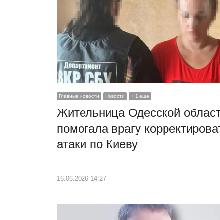
Главные новости
Новости
+ 1 еще
Жительница Одесской облас
помогала врагу корректирова
атаки по Киеву
…
16.06.2026 14:27