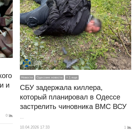
кого
Новости
Одесские новости
+ 1 еще
и и
СБУ задержала киллера,
который планировал в Одессе
застрелить чиновника ВМС ВСУ
0
…
10.04.2026 17:33
1