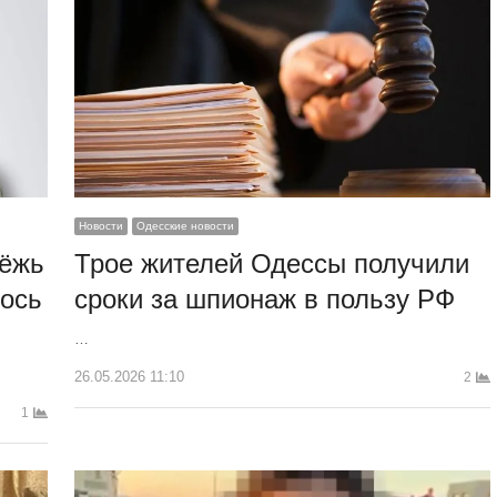
Новости
Одесские новости
дёжь
Трое жителей Одессы получили
лось
сроки за шпионаж в пользу РФ
…
26.05.2026 11:10
2
1