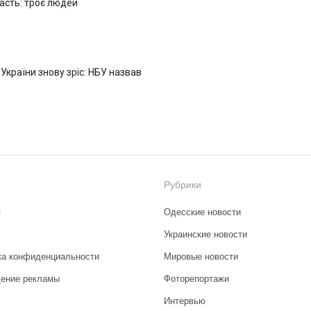
ласть: троє людей
 України знову зріс: НБУ назвав
Рубрики
я
Одесские новости
Украинские новости
ка конфиденциальности
Мировые новости
ение рекламы
Фоторепортажи
Интервью