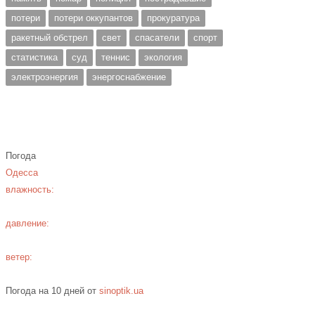
потери
потери оккупантов
прокуратура
ракетный обстрел
свет
спасатели
спорт
статистика
суд
теннис
экология
электроэнергия
энергоснабжение
Погода
Одесса
влажность:
давление:
ветер:
Погода на 10 дней от
sinoptik.ua