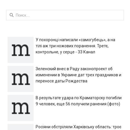
Найти:
У похоронці написали «самогубець», а на
тілі аж три ножових поранення. Третє,
контрольне, у серце - 33 Канал
Зеленский внес в Раду законопроект об
изменении в Украине дат трех праздников и
переносе даты Рождества
В результате удара по Краматорску погибли
9 человек, еще 56 получили ранения (фото)
Росіяни обстріляли Харківську область: троє