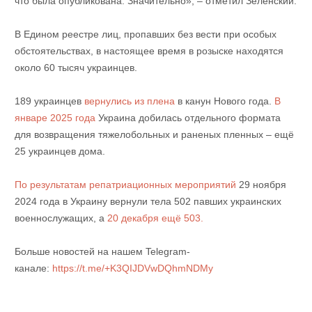
что была опубликована. Значительно», – отметил Зеленский.
В Едином реестре лиц, пропавших без вести при особых
обстоятельствах, в настоящее время в розыске находятся
около 60 тысяч украинцев.
189 украинцев
вернулись из плена
в канун Нового года.
В
январе 2025 года
Украина добилась отдельного формата
для возвращения тяжелобольных и раненых пленных – ещё
25 украинцев дома.
По результатам репатриационных мероприятий
29 ноября
2024 года в Украину вернули тела 502 павших украинских
военнослужащих, а
20 декабря ещё 503.
Больше новостей на нашем Telegram-
канале:
https://t.me/+K3QIJDVwDQhmNDMy