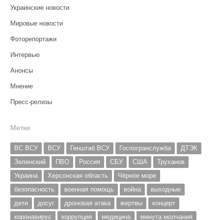
Украинские новости
Мировые новости
Фоторепортажи
Интервью
Анонсы
Мнение
Пресс-релизы
Метки
ВС ВСУ
ВСУ
Генштаб ВСУ
Госпогранслужба
ДТЭК
Зеленский
ПВО
Россия
СБУ
США
Труханов
Украина
Херсонская область
Чёрное море
безопасность
военная помощь
война
выходные
дети
досуг
дроновая атака
жертвы
концерт
коронавирус
коррупция
медицина
минута молчания