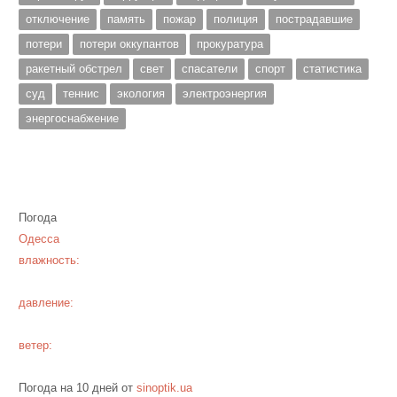
отключение
память
пожар
полиция
пострадавшие
потери
потери оккупантов
прокуратура
ракетный обстрел
свет
спасатели
спорт
статистика
суд
теннис
экология
электроэнергия
энергоснабжение
Погода
Одесса
влажность:
давление:
ветер:
Погода на 10 дней от
sinoptik.ua