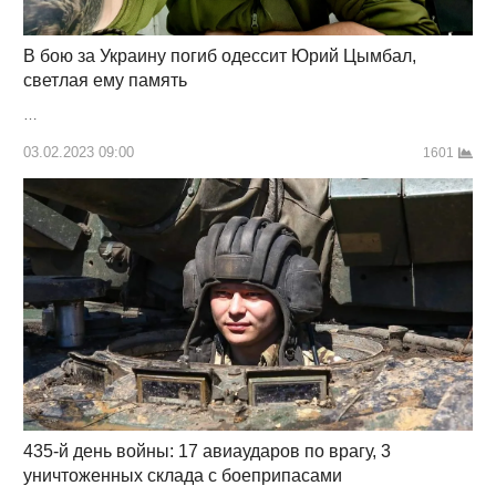
В бою за Украину погиб одессит Юрий Цымбал,
светлая ему память
…
03.02.2023 09:00
1601
435-й день войны: 17 авиаударов по врагу, 3
уничтоженных склада с боеприпасами