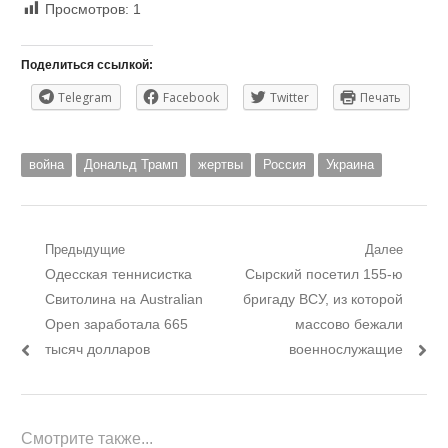
Просмотров:
1
Поделиться ссылкой:
Telegram
Facebook
Twitter
Печать
война
Дональд Трамп
жертвы
Россия
Украина
Навигация
Предыдущие
Далее
Предыдущий
Следующий
Одесская теннисистка
Сырский посетил 155-ю
по
пост:
пост:
Свитолина на Australian
бригаду ВСУ, из которой
записям
Open заработала 665
массово бежали
тысяч долларов
военнослужащие
Смотрите также...