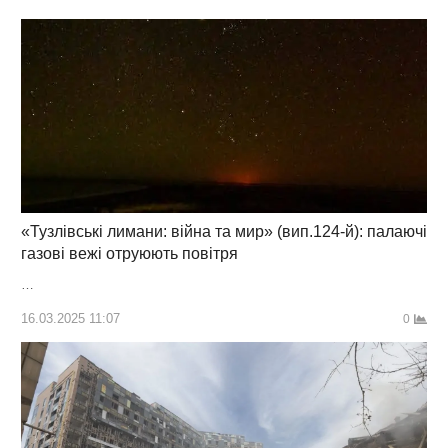
«Тузлівські лимани: війна та мир» (вип.124-й): палаючі
газові вежі отруюють повітря
…
16.03.2025 11:07
0