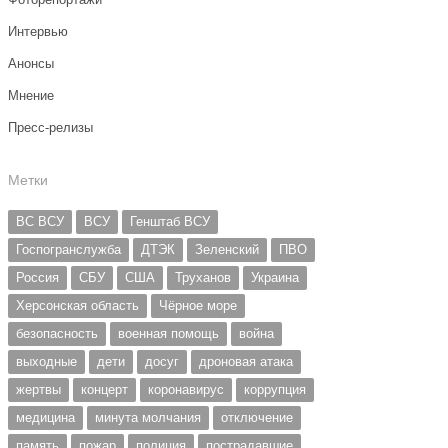
Интервью
Анонсы
Мнение
Пресс-релизы
Метки
ВС ВСУ
ВСУ
Генштаб ВСУ
Госпогранслужба
ДТЭК
Зеленский
ПВО
Россия
СБУ
США
Труханов
Украина
Херсонская область
Чёрное море
безопасность
военная помощь
война
выходные
дети
досуг
дроновая атака
жертвы
концерт
коронавирус
коррупция
медицина
минута молчания
отключение
память
пожар
полиция
пострадавшие