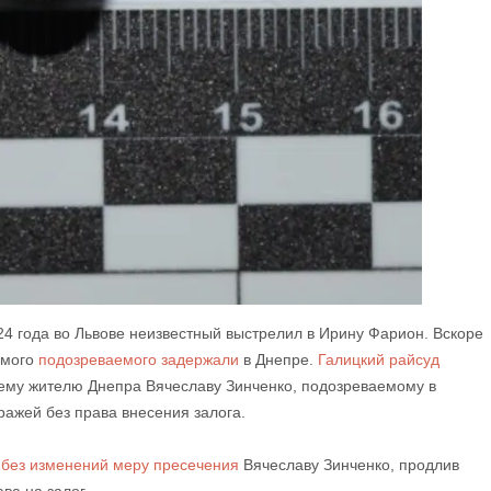
24 года во Львове неизвестный выстрелил в Ирину Фарион. Вскоре
емого
подозреваемого задержали
в Днепре.
Галицкий райсуд
ему жителю Днепра Вячеславу Зинченко, подозреваемому в
ражей без права внесения залога.
л без изменений меру пресечения
Вячеславу Зинченко, продлив