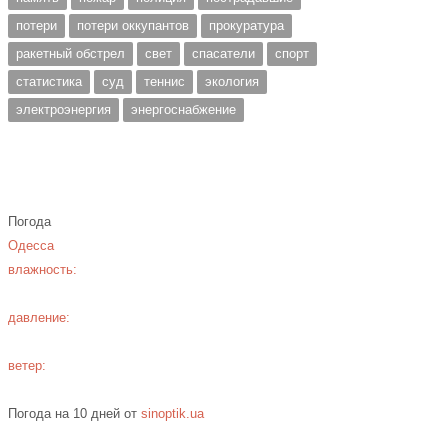
потери
потери оккупантов
прокуратура
ракетный обстрел
свет
спасатели
спорт
статистика
суд
теннис
экология
электроэнергия
энергоснабжение
Погода
Одесса
влажность:
давление:
ветер:
Погода на 10 дней от
sinoptik.ua