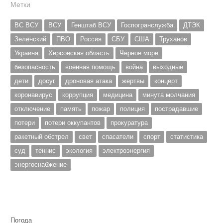
Метки
ВС ВСУ
ВСУ
Генштаб ВСУ
Госпогранслужба
ДТЭК
Зеленский
ПВО
Россия
СБУ
США
Труханов
Украина
Херсонская область
Чёрное море
безопасность
военная помощь
война
выходные
дети
досуг
дроновая атака
жертвы
концерт
коронавирус
коррупция
медицина
минута молчания
отключение
память
пожар
полиция
пострадавшие
потери
потери оккупантов
прокуратура
ракетный обстрел
свет
спасатели
спорт
статистика
суд
теннис
экология
электроэнергия
энергоснабжение
Погода