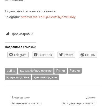
Подписывайтесь на наш канал в
Telegram:
https://t.me/+K3QIJDVwDQhmNDMy
Просмотров:
3
Поделиться ссылкой:
Telegram
Facebook
Twitter
Печать
война
дальнобойное оружие
Путин
Россия
ядерная угроза
ядерное оружие
Навигация
Предыдущие
Далее
Предыдущий
Следующий
Зеленский посетил
За 2 дня одесситы 25