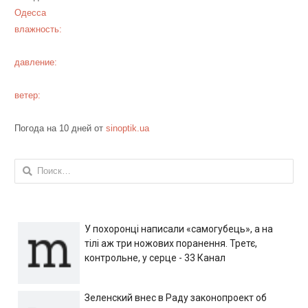
Одесса
влажность:
давление:
ветер:
Погода на 10 дней от
sinoptik.ua
Найти:
У похоронці написали «самогубець», а на
тілі аж три ножових поранення. Третє,
контрольне, у серце - 33 Канал
Зеленский внес в Раду законопроект об