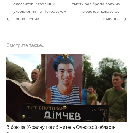
по
пост:
пост:
одесситов, строящих
тысяч раз брали воду из
записям
укрепления на Покровском
бюветов: каково её
направлении
качество
Смотрите также...
В бою за Украину погиб житель Одесской области