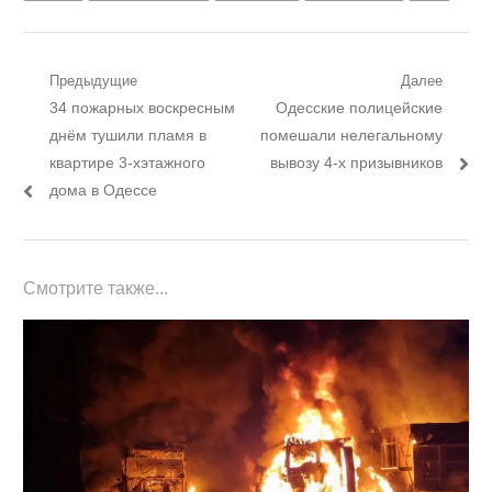
Навигация
Предыдущие
Далее
Предыдущий
Следующий
34 пожарных воскресным
Одесские полицейские
по
пост:
пост:
днём тушили пламя в
помешали нелегальному
записям
квартире 3-хэтажного
вывозу 4-х призывников
дома в Одессе
Смотрите также...