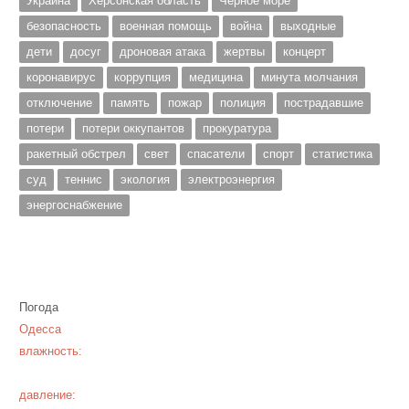
Украина
Херсонская область
Чёрное море
безопасность
военная помощь
война
выходные
дети
досуг
дроновая атака
жертвы
концерт
коронавирус
коррупция
медицина
минута молчания
отключение
память
пожар
полиция
пострадавшие
потери
потери оккупантов
прокуратура
ракетный обстрел
свет
спасатели
спорт
статистика
суд
теннис
экология
электроэнергия
энергоснабжение
Погода
Одесса
влажность:
давление: