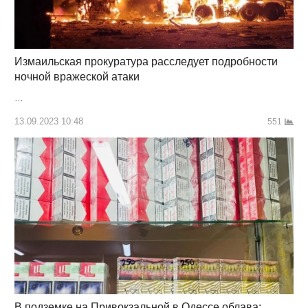
Измаильская прокуратура расследует подробности
ночной вражеской атаки
…
13.09.2023 10:48
551
В подземке на Привокзальной в Одессе облава: