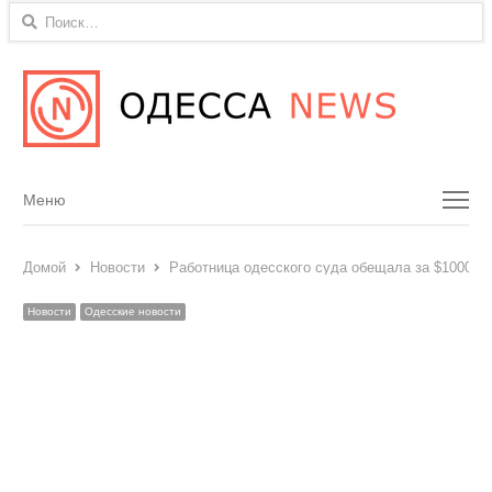
Найти:
Menu
Меню
Домой
Новости
Работница одесского суда обещала за $1000 п
Новости
Одесские новости