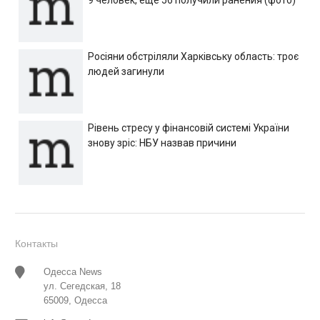
9 человек, еще 56 получили ранения (фото)
Росіяни обстріляли Харківську область: троє
людей загинули
Рівень стресу у фінансовій системі України
знову зріс: НБУ назвав причини
Контакты
Одесса News
ул. Сегедская, 18
65009, Одесса