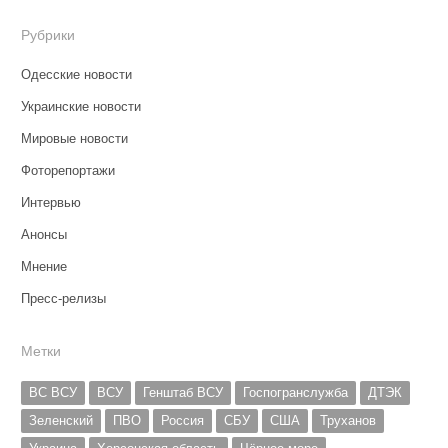
Рубрики
Одесские новости
Украинские новости
Мировые новости
Фоторепортажи
Интервью
Анонсы
Мнение
Пресс-релизы
Метки
ВС ВСУ
ВСУ
Генштаб ВСУ
Госпогранслужба
ДТЭК
Зеленский
ПВО
Россия
СБУ
США
Труханов