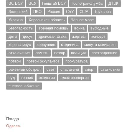
ВС ВСУ
ВСУ
Генштаб ВСУ
Госпогранслужба
ДТЭК
Зеленский
ПВО
Россия
СБУ
США
Труханов
Украина
Херсонская область
Чёрное море
безопасность
военная помощь
война
выходные
дети
досуг
дроновая атака
жертвы
концерт
коронавирус
коррупция
медицина
минута молчания
отключение
память
пожар
полиция
пострадавшие
потери
потери оккупантов
прокуратура
ракетный обстрел
свет
спасатели
спорт
статистика
суд
теннис
экология
электроэнергия
энергоснабжение
Погода
Одесса