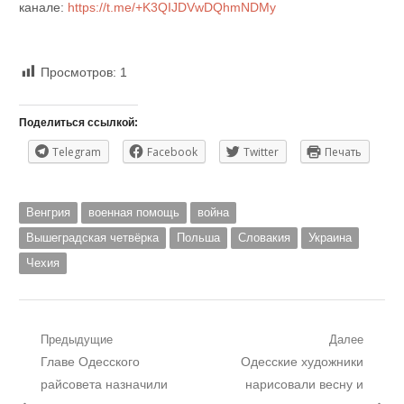
канале:
https://t.me/+K3QIJDVwDQhmNDMy
Просмотров:
1
Поделиться ссылкой:
Telegram
Facebook
Twitter
Печать
Венгрия
военная помощь
война
Вышеградская четвёрка
Польша
Словакия
Украина
Чехия
Навигация
Предыдущие
Далее
Предыдущий
Следующий
Главе Одесского
Одесские художники
по
пост:
пост:
райсовета назначили
нарисовали весну и