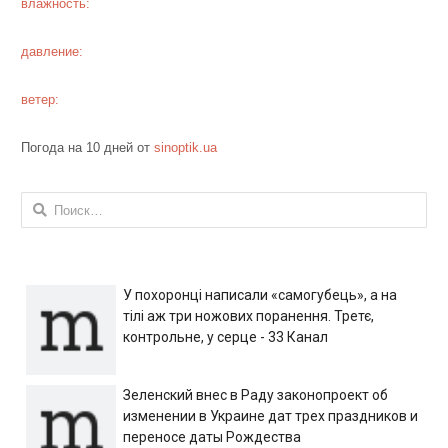
влажность:
давление:
ветер:
Погода на 10 дней от
sinoptik.ua
Найти:
У похоронці написали «самогубець», а на
тілі аж три ножових поранення. Третє,
контрольне, у серце - 33 Канал
Зеленский внес в Раду законопроект об
изменении в Украине дат трех праздников и
переносе даты Рождества